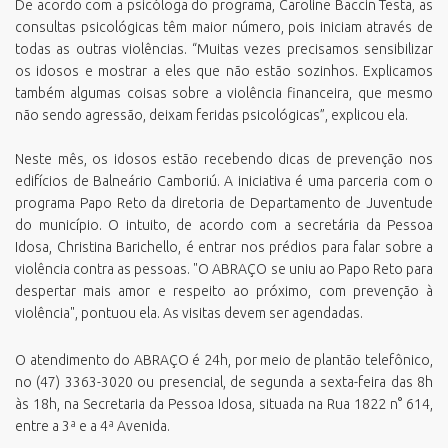
De acordo com a psicóloga do programa, Caroline Baccin Testa, as
consultas psicológicas têm maior número, pois iniciam através de
todas as outras violências. “Muitas vezes precisamos sensibilizar
os idosos e mostrar a eles que não estão sozinhos. Explicamos
também algumas coisas sobre a violência financeira, que mesmo
não sendo agressão, deixam feridas psicológicas”, explicou ela.
Neste mês, os idosos estão recebendo dicas de prevenção nos
edifícios de Balneário Camboriú. A iniciativa é uma parceria com o
programa Papo Reto da diretoria de Departamento de Juventude
do município. O intuito, de acordo com a secretária da Pessoa
Idosa, Christina Barichello, é entrar nos prédios para falar sobre a
violência contra as pessoas. "O ABRAÇO se uniu ao Papo Reto para
despertar mais amor e respeito ao próximo, com prevenção à
violência", pontuou ela. As visitas devem ser agendadas.
O atendimento do ABRAÇO é 24h, por meio de plantão telefônico,
no (47) 3363-3020 ou presencial, de segunda a sexta-feira das 8h
às 18h, na Secretaria da Pessoa Idosa, situada na Rua 1822 n° 614,
entre a 3ª e a 4ª Avenida.