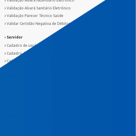
Validação Alvará Fazendário Eletrônico
Validação Alvará Sanitário Eletrônico
Validação Parecer Técnico Saúde
Validar Certidão Negativa de Débitos
Servidor
Cadastro de usuário - EDUCAÇÃO
Cadastro de usuário - PREFEITURA
Cadastro de usuário - SAÚDE
EMAP - Escola Municipal de Administração Pública
Helpdesk Divisão TI
IDS Saúde
Novo Sistema Tributário
RH Parcerias
RHWeb
Sistema de Comunicação Interna / Externa
Sistema de Ponto Biométrico
Webmail