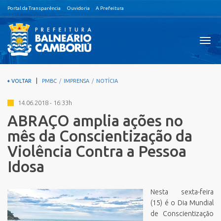
Portal da Transparência
Ouvidoria
A Prefeitura
Visual
nave
|
VOLTAR
PMBC
IMPRENSA
NOTÍCIA
14.06.2018 - 16:33h
ABRAÇO amplia ações no
mês da Conscientização da
Violência Contra a Pessoa
Idosa
Nesta sexta-feira
(15) é o Dia Mundial
de Conscientização