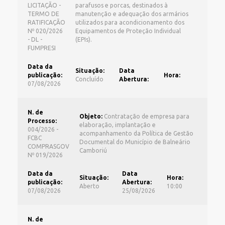
LICITAÇÃO -
parafusos e porcas, destinados à
TERMO DE
manutenção e adequação dos armários
RATIFICAÇÃO
utilizados para acondicionamento dos
Nº 020/2026
Equipamentos de Proteção Individual
- DL -
(EPIs).
FUMPRESI
Data da
Situação:
Data
publicação:
Hora:
Concluído
Abertura:
07/08/2026
N. de
Objeto:
Contratação de empresa para
Processo:
elaboração, implantação e
004/2026 -
acompanhamento da Política de Gestão
FCBC
Documental do Município de Balneário
COMPRASGOV
Camboriú
Nº 019/2026
Data da
Data
Situação:
Hora:
publicação:
Abertura:
Aberto
10:00
07/08/2026
25/08/2026
N. de