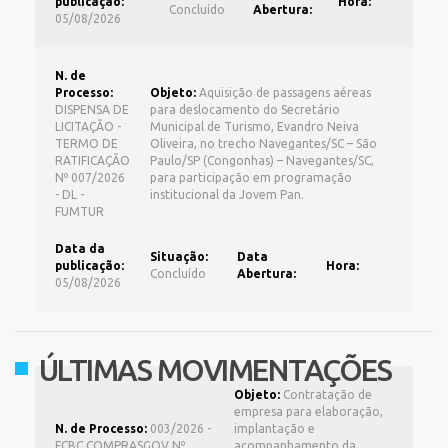
publicação:
Hora:
Concluído
Abertura:
05/08/2026
N. de
Processo:
Objeto:
Aquisição de passagens aéreas
DISPENSA DE
para deslocamento do Secretário
LICITAÇÃO -
Municipal de Turismo, Evandro Neiva
TERMO DE
Oliveira, no trecho Navegantes/SC – São
RATIFICAÇÃO
Paulo/SP (Congonhas) – Navegantes/SC,
Nº 007/2026
para participação em programação
- DL -
institucional da Jovem Pan.
FUMTUR
Data da
Situação:
Data
publicação:
Hora:
Concluído
Abertura:
05/08/2026
ÚLTIMAS MOVIMENTAÇÕES
Objeto:
Contratação de
empresa para elaboração,
N. de Processo:
003/2026 -
implantação e
FCBC COMPRASGOV Nº
acompanhamento da