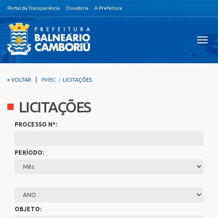
Portal da Transparência
Ouvidoria
A Prefeitura
Visual
nave
|
VOLTAR
PMBC
LICITAÇÕES
LICITAÇÕES
PROCESSO Nº:
PERÍODO:
OBJETO: