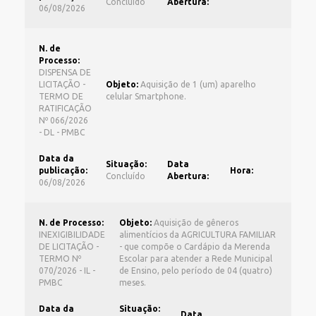
Concluído
Abertura:
06/08/2026
N. de
Processo:
DISPENSA DE
LICITAÇÃO -
Objeto:
Aquisição de 1 (um) aparelho
TERMO DE
celular Smartphone.
RATIFICAÇÃO
Nº 066/2026
- DL - PMBC
Data da
Situação:
Data
publicação:
Hora:
Concluído
Abertura:
06/08/2026
N. de Processo:
Objeto:
Aquisição de gêneros
INEXIGIBILIDADE
alimentícios da AGRICULTURA FAMILIAR
DE LICITAÇÃO -
- que compõe o Cardápio da Merenda
TERMO Nº
Escolar para atender a Rede Municipal
070/2026 - IL -
de Ensino, pelo período de 04 (quatro)
PMBC
meses.
Data da
Situação:
Data