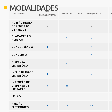
MODALIDADES
EM
CATEGORIA
ABERTO
REVOGADO/ANULADO
ANDAMENTO
ADESÃO DE ATA
DE REGISTRO
-
-
-
DE PREÇOS
CHAMAMENTO
8
1
2
PÚBLICO
CONCORRÊNCIA
1
-
5
CONCURSO
-
-
1
DISPENSA
-
1
3
LICITATÓRIA
INEXIGIBILIDADE
1
-
2
LICITATÓRIA
INTENÇÃO DE
DISPENSA DE
7
8
1
LICITAÇÃO
LEILÃO
-
1
1
PREGÃO
4
16
58
ELETRÔNICO