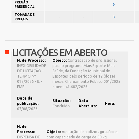
PREGÃO
-
-
9
PRESENCIAL
TOMADA DE
-
-
3
PREÇOS
LICITAÇÕES EM ABERTO
N. de Processo:
Objeto:
Contratação de profissional
INEXIGIBILIDADE
para o programa Mais Esporte Mais
DE LICITAÇÃO -
Saúde, da Fundação Municipal de
TERMO Nº
Esportes, pelo período de 12 (doze)
015/2026 - IL -
meses. Chamamento Público 001/2025
FME
- mem. 41.682/2026.
Data da
Situação:
Data
publicação:
Hora:
Concluído
Abertura:
07/08/2026
N. de
Processo:
Objeto:
Aquisição de rodízios giratórios
DISPENSA DE
com capacidade de carga de 80 kg,