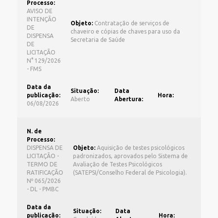
Processo:
AVISO DE
INTENÇÃO
Objeto:
Contratação de serviços de
DE
chaveiro e cópias de chaves para uso da
DISPENSA
Secretaria de Saúde
DE
LICITAÇÃO
N° 129/2026
- FMS
Data da
Situação:
Data
publicação:
Hora:
Aberto
Abertura:
06/08/2026
N. de
Processo:
DISPENSA DE
Objeto:
Aquisição de testes psicológicos
LICITAÇÃO -
padronizados, aprovados pelo Sistema de
TERMO DE
Avaliação de Testes Psicológicos
RATIFICAÇÃO
(SATEPSI/Conselho Federal de Psicologia).
Nº 065/2026
- DL - PMBC
Data da
Situação:
Data
publicação:
Hora: