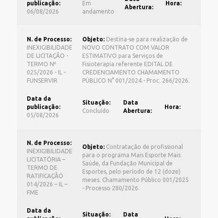
publicação:
Em
Hora:
Abertura:
06/08/2026
andamento
N. de Processo:
Objeto:
Destina-se para realização de
INEXIGIBILIDADE
NOVO CONTRATO COM VALOR
DE LICITAÇÃO -
ESTIMATIVO para Serviços de
TERMO Nº
Fisioterapia referente EDITAL DE
025/2026 - IL -
CREDENCIAMENTO CHAMAMENTO
FUNSERVIR
PÚBLICO N° 001/2024.- Proc. 266/2026.
Data da
Situação:
Data
publicação:
Hora:
Concluído
Abertura:
05/08/2026
N. de Processo:
Objeto:
Contratação de profissional
INEXIGIBILIDADE
para o programa Mais Esporte Mais
LICITATÓRIA –
Saúde, da Fundação Municipal de
TERMO DE
Esportes, pelo período de 12 (doze)
RATIFICAÇÃO
meses. Chamamento Público 001/2025
014/2026 – IL –
- Processo 280/2026.
FME
Data da
Situação:
Data