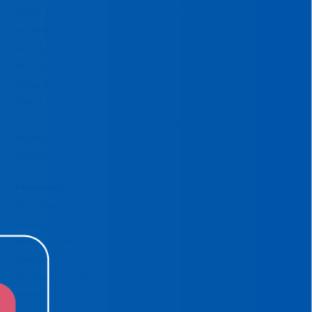
EMAP - Escola Municipal de Administração Pública
Helpdesk Divisão TI
IDS Saúde
Novo Sistema Tributário
RH Parcerias
RHWeb
Sistema de Comunicação Interna / Externa
Sistema de Ponto Biométrico
Webmail
Downloads
Ato Declaratório VISA
Declaração de Acessibilidade para Alvará
Declaração de ITBI
Dúvidas Alvará
Programa de Cotação Pública
Requerimento Análise de Projetos