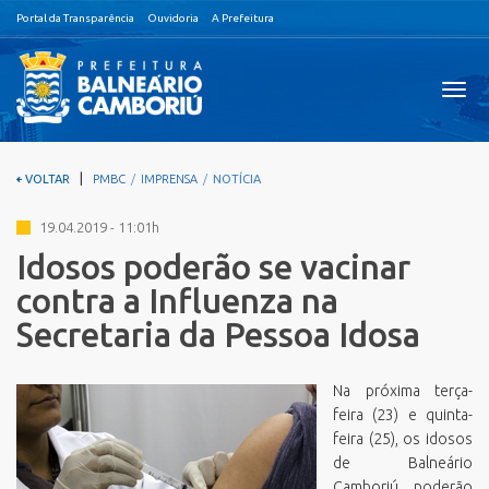
Portal da Transparência
Ouvidoria
A Prefeitura
Visual
nave
|
VOLTAR
PMBC
IMPRENSA
NOTÍCIA
19.04.2019 - 11:01h
Idosos poderão se vacinar
contra a Influenza na
Secretaria da Pessoa Idosa
Na próxima terça-
feira (23) e quinta-
feira (25), os idosos
de Balneário
Camboriú poderão