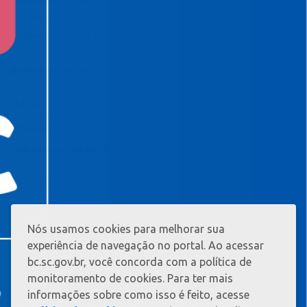
Requerimento Habite-se Sanitário
TeamViewer
Viabilidade de Zoneamento
EDITAIS E LICITAÇÕES
Editais
Licitações
Programa de Cotação Pública
CONCURSOS & SELETIVOS
Ver concursos
Nós usamos cookies para melhorar sua
MAIS
INFORMAÇ?
experiência de navegação no portal. Ao acessar
ES
bc.sc.gov.br, você concorda com a política de
monitoramento de cookies. Para ter mais
informações sobre como isso é feito, acesse