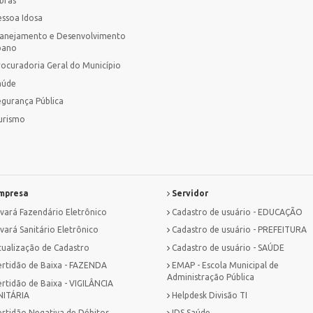
bras
essoa Idosa
lanejamento e Desenvolvimento
bano
rocuradoria Geral do Município
aúde
egurança Pública
urismo
mpresa
Servidor
lvará Fazendário Eletrônico
Cadastro de usuário - EDUCAÇÃO
vará Sanitário Eletrônico
Cadastro de usuário - PREFEITURA
tualização de Cadastro
Cadastro de usuário - SAÚDE
ertidão de Baixa - FAZENDA
EMAP - Escola Municipal de
Administração Pública
ertidão de Baixa - VIGILÂNCIA
NITÁRIA
Helpdesk Divisão TI
ertidão Negativa de Débitos
IDS Saúde