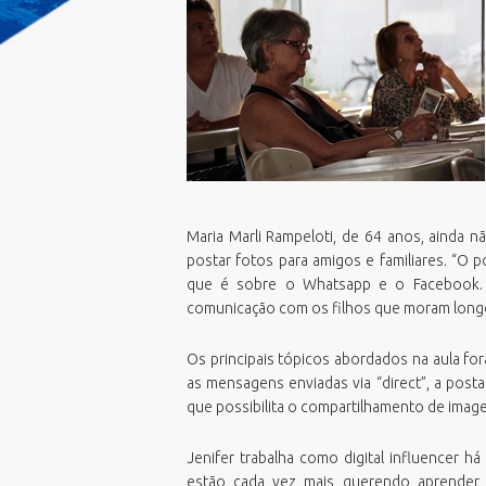
Emissão Boletim de Débitos
F
E
Emissão de Guias para Pagamento
G
E
Fila Unica
G
E
Geoprocessamento Novo
M
E
Horario Do Ônibus
O
N
IPTU 2026
P
P
Junta de Serviços Militar
P
V
Licitações ao vivo - Sala 01
U
V
Maria Marli Rampeloti, de 64 anos, ainda nã
Licitações ao vivo - Sala 02
P
postar fotos para amigos e familiares. “O p
V
MasterPlan
S
que é sobre o Whatsapp e o Facebook. I
V
Negocia ISS BC/2026
comunicação com os filhos que moram long
S
Oportunidades
T
Os principais tópicos abordados na aula fo
PCDs BC
as mensagens enviadas via “direct”, a posta
Perguntas Frequentes
que possibilita o compartilhamento de image
Plano Diretor
Plano Municipal de Educação (PME)
Jenifer trabalha como digital influencer 
estão cada vez mais querendo aprender 