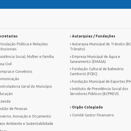
cretarias
Autarquias / Fundações
ticulação Política e Relações
Autarquia Municipal de Trânsito (B
titucionais
Trânsito)
sistência Social, Mulher e Família
Empresa Municipal de Água e
Saneamento (EMASA)
sa Civil
Fundação Cultural de Balneário
ompras e Convênios
Camboriú (FCBC)
omunicação
Fundação Municipal de Esportes (F
ontroladoria Geral do Município
Instituto de Previdência Social dos
ducação
Servidores Públicos (BCPREVI)
azenda
Orgão Colegiado
estão de Pessoas
Comitê Gestor Financeiro
overno, Inovação e Orçamento
eio Ambiente e Sustentabilidade