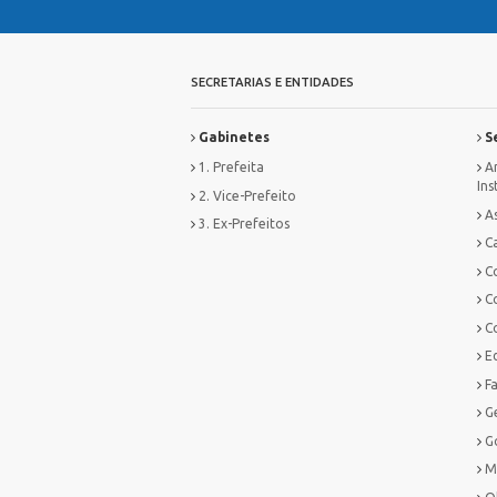
SECRETARIAS E ENTIDADES
Gabinetes
Se
1. Prefeita
Ar
Ins
2. Vice-Prefeito
As
3. Ex-Prefeitos
Ca
C
C
C
E
F
G
G
M