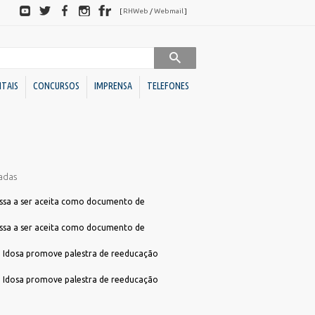
Redes
[
RHWeb
/
Webmail
]
sociais
ITAIS
CONCURSOS
IMPRENSA
TELEFONES
Sociedades de Economia
Downloads
Mista
adas
BC
Ato Declaratório VISA
BC Investimentos
Declaração de Acessibilidade para Alvará
assa a ser aceita como documento de
Declaração de ITBI
Conselhos
assa a ser aceita como documento de
Dúvidas Alvará
Administrativos
a Idosa promove palestra de reeducação
Programa de Cotação Pública
Direito
FME)
Requerimento Análise de Projetos
a Idosa promove palestra de reeducação
Unidades
s
Requerimento Habite-se Sanitário
Descentralizadas