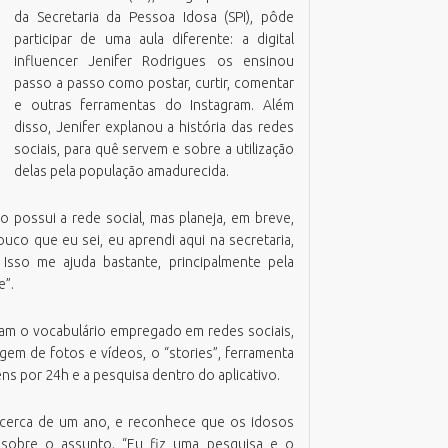
da Secretaria da Pessoa Idosa (SPI), pôde
azenda
missão Boletim de Débitos
RH Parcerias
participar de uma aula diferente: a digital
estão de Pessoas
missão de Guias para Pagamento
RHWeb
Orgão Colegiado
influencer Jenifer Rodrigues os ensinou
overno, Inovação e Orçamento
missão Parecer Técnico Saúde
Sistema de Comunicação Interna /
passo a passo como postar, curtir, comentar
Comitê Gestor Financeiro
Externa
eio Ambiente e Sustentabilidade
mitir Taxas Alvará (VISA e TLL)
e outras ferramentas do Instagram. Além
Sistema de Ponto Biométrico
disso, Jenifer explanou a história das redes
bras
ota Fiscal Eletrônica
Webmail
sociais, para quê servem e sobre a utilização
essoa Idosa
erguntas Frequentes
delas pela população amadurecida.
lanejamento e Desenvolvimento
alidação Alvará Fazendário Eletrônico
rbano
alidação Alvará Sanitário Eletrônico
o possui a rede social, mas planeja, em breve,
rocuradoria Geral do Município
ouco que eu sei, eu aprendi aqui na secretaria,
alidação Parecer Técnico Saúde
aúde
sso me ajuda bastante, principalmente pela
alidar Certidão Negativa de Débitos
e”.
egurança Pública
urismo
ram o vocabulário empregado em redes sociais,
gem de fotos e vídeos, o “stories”, ferramenta
ns por 24h e a pesquisa dentro do aplicativo.
há cerca de um ano, e reconhece que os idosos
sobre o assunto. “Eu fiz uma pesquisa e o