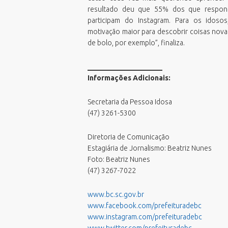
Processos Seletivos
resultado deu que 55% dos que respon
Relatório de Balneabilidade
participam do Instagram. Para os idoso
Sala do Empreendedor - Cidade
motivação maior para descobrir coisas nova
Empreendedora
de bolo, por exemplo”, finaliza.
Validar Certidão Negativa de Débitos
_____________________
Informações Adicionais:
Secretaria da Pessoa Idosa
(47) 3261-5300
Diretoria de Comunicação
Estagiária de Jornalismo: Beatriz Nunes
Foto: Beatriz Nunes
(47) 3267-7022
www.bc.sc.gov.br
www.facebook.com/prefeituradebc
www.instagram.com/prefeituradebc