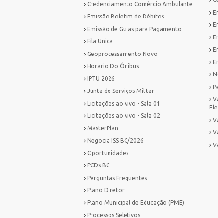
Credenciamento Comércio Ambulante
E
Emissão Boletim de Débitos
E
Emissão de Guias para Pagamento
E
Fila Unica
E
Geoprocessamento Novo
Em
Horario Do Ônibus
No
IPTU 2026
P
Junta de Serviços Militar
V
Licitações ao vivo - Sala 01
Ele
Licitações ao vivo - Sala 02
Va
MasterPlan
V
Negocia ISS BC/2026
V
Oportunidades
PCDs BC
Perguntas Frequentes
Plano Diretor
Plano Municipal de Educação (PME)
Processos Seletivos