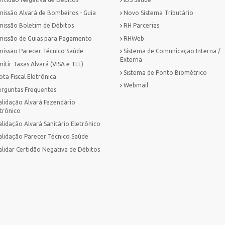
missão Alvará de Bombeiros - Guia
Novo Sistema Tributário
missão Boletim de Débitos
RH Parcerias
missão de Guias para Pagamento
RHWeb
missão Parecer Técnico Saúde
Sistema de Comunicação Interna /
Externa
itir Taxas Alvará (VISA e TLL)
Sistema de Ponto Biométrico
ta Fiscal Eletrônica
Webmail
erguntas Frequentes
alidação Alvará Fazendário
trônico
lidação Alvará Sanitário Eletrônico
alidação Parecer Técnico Saúde
alidar Certidão Negativa de Débitos