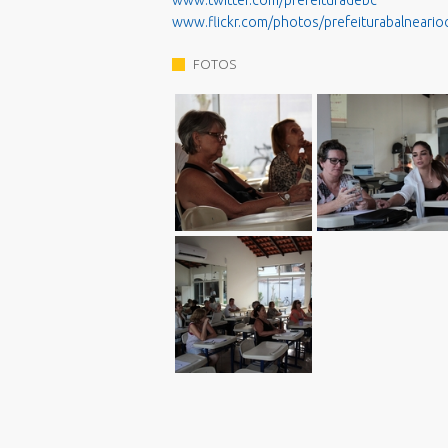
www.twitter.com/prefeituradebc
www.flickr.com/photos/prefeiturabalneari
FOTOS