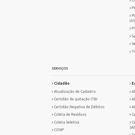
O
P
P
Ur
P
S
S
T
SERVIÇOS
Cidadão
E
Atualização de Cadastro
A
Certidão de quitação ITBI
Al
Certidão Negativa de Débitos
A
Coleta de Resíduos
C
Coleta Seletiva
C
SA
COSIP
C