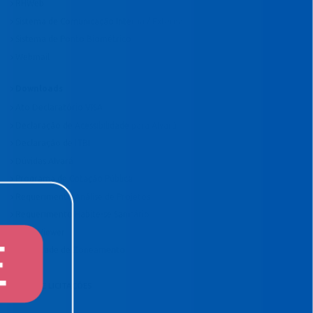
RHWeb
Sistema de Comunicação Interna / Externa
Sistema de Ponto Biométrico
Webmail
Downloads
Ato Declaratório VISA
Declaração de Acessibilidade para Alvará
Declaração de ITBI
Dúvidas Alvará
Programa de Cotação Pública
Requerimento Análise de Projetos
Requerimento Habite-se Sanitário
TeamViewer
Viabilidade de Zoneamento
EDITAIS E LICITAÇÕES