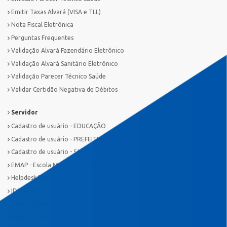
Emitir Taxas Alvará (VISA e TLL)
Nota Fiscal Eletrônica
Perguntas Frequentes
Validação Alvará Fazendário Eletrônico
Validação Alvará Sanitário Eletrônico
Validação Parecer Técnico Saúde
Validar Certidão Negativa de Débitos
Servidor
Cadastro de usuário - EDUCAÇÃO
Cadastro de usuário - PREFEITURA
Cadastro de usuário - SAÚDE
EMAP - Escola Municipal de Administração Pública
Helpdesk Divisão TI
IDS Saúde
Novo Sistema Tributário
RH Parcerias