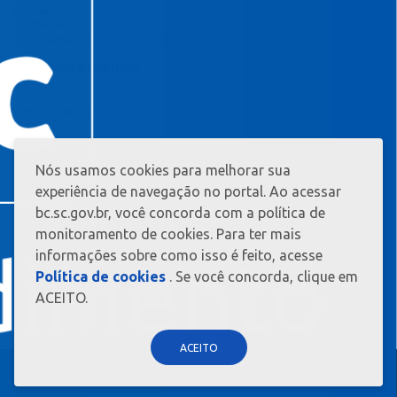
Editais
Licitações
Programa de Cotação Pública
CONCURSOS & SELETIVOS
Ver concursos
Nós usamos cookies para melhorar sua
MAIS
INFORMAÇ?
experiência de navegação no portal. Ao acessar
ES
bc.sc.gov.br, você concorda com a política de
monitoramento de cookies. Para ter mais
informações sobre como isso é feito, acesse
Política de cookies
. Se você concorda, clique em
ACEITO.
ACEITO
BALNEÁRIO CAMBORIÚ - CAPITAL CATARINENSE DO TURISMO - TODOS OS
DIREITOS RESERVADOS 2026