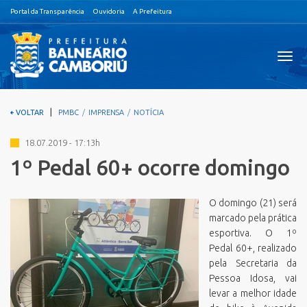
Portal da Transparência
Ouvidoria
A Prefeitura
Visual
nave
|
VOLTAR
PMBC
IMPRENSA
NOTÍCIA
18.07.2019 - 17:13h
1º Pedal 60+ ocorre domingo
O domingo (21) será
marcado pela prática
esportiva. O 1º
Pedal 60+, realizado
pela Secretaria da
Pessoa Idosa, vai
levar a melhor idade