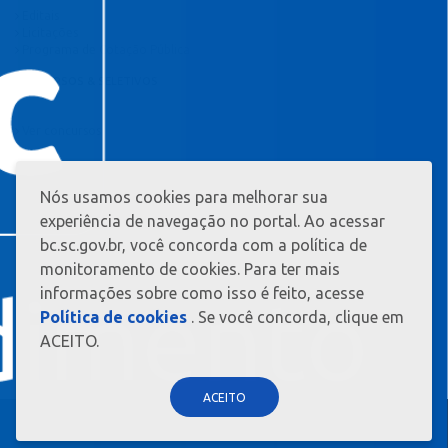
Editais
Licitações
Programa de Cotação Pública
CONCURSOS & SELETIVOS
Ver concursos
Nós usamos cookies para melhorar sua
MAIS
INFORMAÇ?
experiência de navegação no portal. Ao acessar
ES
bc.sc.gov.br, você concorda com a política de
monitoramento de cookies. Para ter mais
informações sobre como isso é feito, acesse
Política de cookies
. Se você concorda, clique em
ACEITO.
ACEITO
BALNEÁRIO CAMBORIÚ - CAPITAL CATARINENSE DO TURISMO - TODOS OS
DIREITOS RESERVADOS 2026