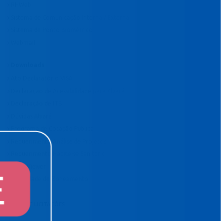
RHWeb
Sistema de Comunicação Interna / Externa
Sistema de Ponto Biométrico
Webmail
Downloads
Ato Declaratório VISA
Declaração de Acessibilidade para Alvará
Declaração de ITBI
Dúvidas Alvará
Programa de Cotação Pública
Requerimento Análise de Projetos
Requerimento Habite-se Sanitário
TeamViewer
Viabilidade de Zoneamento
EDITAIS E LICITAÇÕES