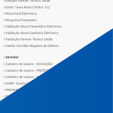
Emissão Parecer Técnico Saúde
Emitir Taxas Alvará (VISA e TLL)
Nota Fiscal Eletrônica
Perguntas Frequentes
Validação Alvará Fazendário Eletrônico
Validação Alvará Sanitário Eletrônico
Validação Parecer Técnico Saúde
Validar Certidão Negativa de Débitos
Servidor
Cadastro de usuário - EDUCAÇÃO
Cadastro de usuário - PREFEITURA
Cadastro de usuário - SAÚDE
EMAP - Escola Municipal de Administração Pública
Helpdesk Divisão TI
IDS Saúde
Novo Sistema Tributário
RH Parcerias