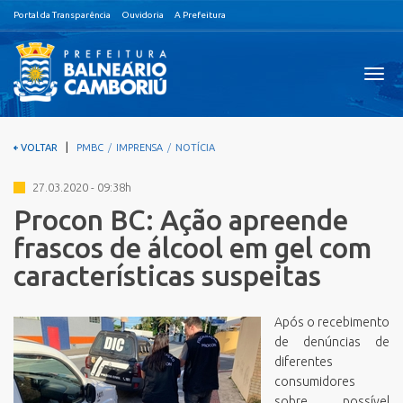
Portal da Transparência
Ouvidoria
A Prefeitura
Visual
nave
|
VOLTAR
PMBC
IMPRENSA
NOTÍCIA
27.03.2020 - 09:38h
Procon BC: Ação apreende
frascos de álcool em gel com
características suspeitas
Após o recebimento
de denúncias de
diferentes
consumidores
sobre possível