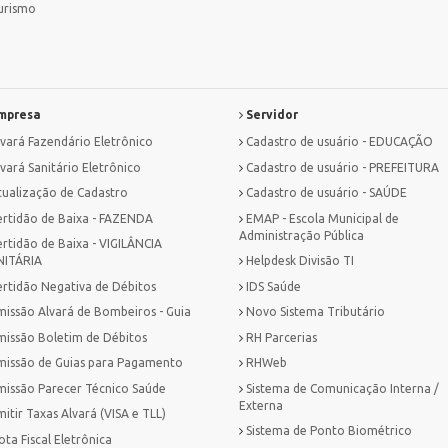
urismo
mpresa
Servidor
lvará Fazendário Eletrônico
Cadastro de usuário - EDUCAÇÃO
vará Sanitário Eletrônico
Cadastro de usuário - PREFEITURA
tualização de Cadastro
Cadastro de usuário - SAÚDE
ertidão de Baixa - FAZENDA
EMAP - Escola Municipal de
Administração Pública
ertidão de Baixa - VIGILÂNCIA
NITÁRIA
Helpdesk Divisão TI
ertidão Negativa de Débitos
IDS Saúde
missão Alvará de Bombeiros - Guia
Novo Sistema Tributário
missão Boletim de Débitos
RH Parcerias
missão de Guias para Pagamento
RHWeb
missão Parecer Técnico Saúde
Sistema de Comunicação Interna /
Externa
itir Taxas Alvará (VISA e TLL)
Sistema de Ponto Biométrico
ta Fiscal Eletrônica