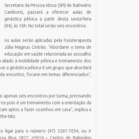
Secretaria da Pessoa Idosa (SPI) de Balneário
azenda
missão Boletim de Débitos
RH Parcerias
Camboriú, passará a oferecer aulas de
estão de Pessoas
missão de Guias para Pagamento
RHWeb
Orgão Colegiado
ginástica pélvica a partir desta sexta-feira
overno, Inovação e Orçamento
missão Parecer Técnico Saúde
Sistema de Comunicação Interna /
(04), às 16h. No total serão seis encontros.
Comitê Gestor Financeiro
Externa
eio Ambiente e Sustentabilidade
mitir Taxas Alvará (VISA e TLL)
Sistema de Ponto Biométrico
As aulas serão aplicadas pela fisioterapeuta
bras
ota Fiscal Eletrônica
Webmail
Júlia Magnus Cintrão. “Abordarei o tema de
essoa Idosa
erguntas Frequentes
educação em saúde relacionada ao assoalho
lanejamento e Desenvolvimento
alidação Alvará Fazendário Eletrônico
o aliado à mobilidade pélvica e treinamento dos
rbano
alidação Alvará Sanitário Eletrônico
e a ginástica pélvica é um grupo que abordará
rocuradoria Geral do Município
da encontro, focarei em temas diferenciados”,
alidação Parecer Técnico Saúde
aúde
alidar Certidão Negativa de Débitos
egurança Pública
são apenas seis encontros por turma, precisando
urismo
ros pois é um treinamento com a orientação da
cam aptos a fazer sozinhos em casa", explica a
the Nitz.
io ligar para o número (47) 3267-7054, ou ir
osa (Rua 1822, nº614 – Centro de Balneário