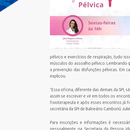
Emissão Boletim de Débitos
F
E
Emissão de Guias para Pagamento
G
E
Fila Unica
G
E
Geoprocessamento Novo
M
E
Horario Do Ônibus
O
N
IPTU 2026
P
P
Junta de Serviços Militar
P
V
pélvico e exercícios de respiração, tudo iss
Licitações ao vivo - Sala 01
U
V
músculos do assoalho pélvico. Lembrando qu
Licitações ao vivo - Sala 02
P
a prevenção das disfunções pélvicas. Em ca
V
MasterPlan
S
explicou.
V
Negocia ISS BC/2026
S
"Essa oficina, diferente das demais da SPI, 
Oportunidades
T
assim se escrever e vir em todos os encont
PCDs BC
fisioterapeuta e após esses encontros já fi
Perguntas Frequentes
secretária da SPI de Balneário Camboriú Julie
Plano Diretor
Plano Municipal de Educação (PME)
Para inscrições e informações é necessár
pessoalmente na Secretaria da Pessoa Id