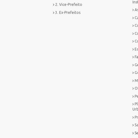
Ins
2. Vice-Prefeito
As
3. Ex-Prefeitos
Ca
C
C
C
E
F
G
G
M
O
P
P
Ur
P
S
S