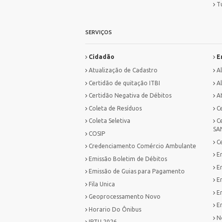
T
SERVIÇOS
Cidadão
E
Atualização de Cadastro
A
Certidão de quitação ITBI
Al
Certidão Negativa de Débitos
A
Coleta de Resíduos
C
Coleta Seletiva
C
SA
COSIP
C
Credenciamento Comércio Ambulante
E
Emissão Boletim de Débitos
E
Emissão de Guias para Pagamento
E
Fila Unica
E
Geoprocessamento Novo
Em
Horario Do Ônibus
No
IPTU 2026