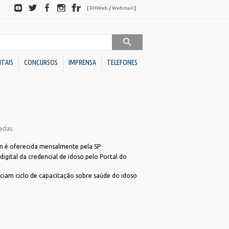
Redes
[
RHWeb
/
Webmail
]
sociais
ITAIS
CONCURSOS
IMPRENSA
TELEFONES
Sociedades de Economia
Downloads
Mista
adas
BC
Ato Declaratório VISA
BC Investimentos
Declaração de Acessibilidade para Alvará
 é oferecida mensalmente pela SP
igital da credencial de idoso pelo Portal do
Declaração de ITBI
Conselhos
Dúvidas Alvará
iciam ciclo de capacitação sobre saúde do idoso
Administrativos
Programa de Cotação Pública
Direito
FME)
Requerimento Análise de Projetos
Unidades
s
Requerimento Habite-se Sanitário
Descentralizadas