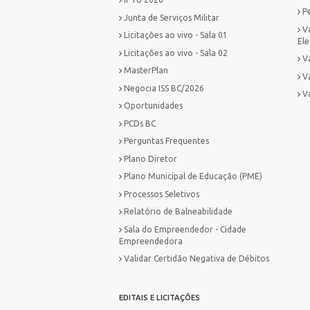
P
Junta de Serviços Militar
V
Licitações ao vivo - Sala 01
Ele
Licitações ao vivo - Sala 02
Va
MasterPlan
V
Negocia ISS BC/2026
V
Oportunidades
PCDs BC
Perguntas Frequentes
Plano Diretor
Plano Municipal de Educação (PME)
Processos Seletivos
Relatório de Balneabilidade
Sala do Empreendedor - Cidade
Empreendedora
Validar Certidão Negativa de Débitos
EDITAIS E LICITAÇÕES