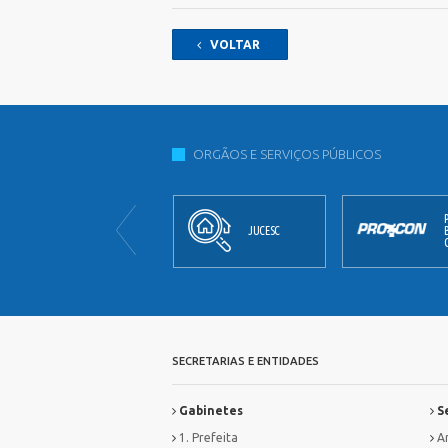
VOLTAR
ORGÃOS E SERVIÇOS PÚBLICOS
JORNAL
JUCESC
OFICIAL
SECRETARIAS E ENTIDADES
Gabinetes
Se
1. Prefeita
Ar