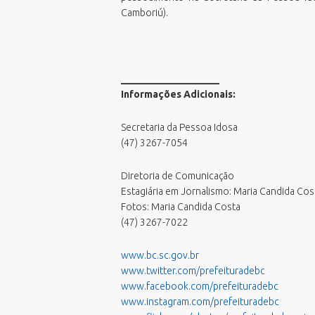
Processos Seletivos
Camboriú).
Relatório de Balneabilidade
Sala do Empreendedor - Cidade
Empreendedora
Validar Certidão Negativa de Débitos
____________________
Informações Adicionais:
Secretaria da Pessoa Idosa
(47) 3267-7054
Diretoria de Comunicação
Estagiária em Jornalismo: Maria Candida Co
Fotos: Maria Candida Costa
(47) 3267-7022
www.bc.sc.gov.br
www.twitter.com/prefeituradebc
www.facebook.com/prefeituradebc
www.instagram.com/prefeituradebc