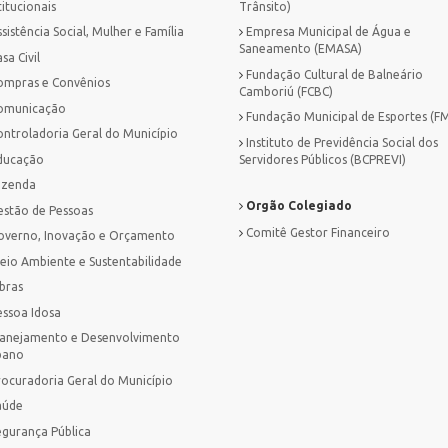
titucionais
Trânsito)
sistência Social, Mulher e Família
Empresa Municipal de Água e
Saneamento (EMASA)
sa Civil
Fundação Cultural de Balneário
ompras e Convênios
Camboriú (FCBC)
omunicação
Fundação Municipal de Esportes (F
ontroladoria Geral do Município
Instituto de Previdência Social dos
ducação
Servidores Públicos (BCPREVI)
azenda
Orgão Colegiado
estão de Pessoas
Comitê Gestor Financeiro
overno, Inovação e Orçamento
eio Ambiente e Sustentabilidade
bras
essoa Idosa
lanejamento e Desenvolvimento
bano
rocuradoria Geral do Município
aúde
egurança Pública