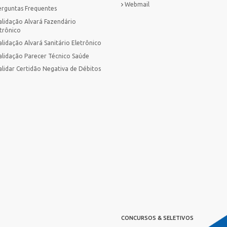
Webmail
erguntas Frequentes
alidação Alvará Fazendário
trônico
lidação Alvará Sanitário Eletrônico
alidação Parecer Técnico Saúde
alidar Certidão Negativa de Débitos
CONCURSOS & SELETIVOS