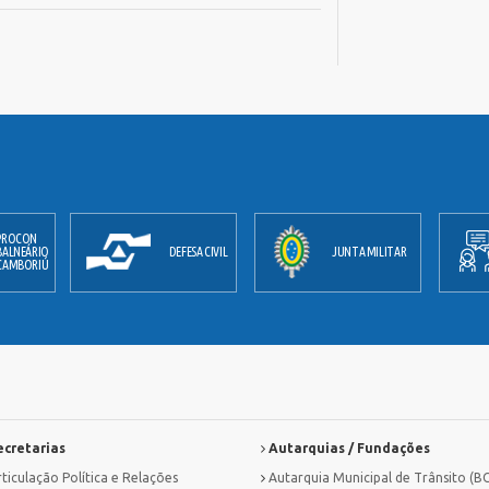
PROCON
BALNEÁRIO
DEFESA CIVIL
JUNTA MILITAR
CAMBORIÚ
cretarias
Autarquias / Fundações
ticulação Política e Relações
Autarquia Municipal de Trânsito (B