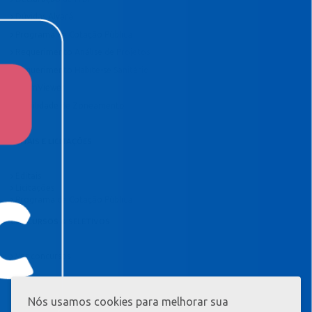
Dúvidas Alvará
Programa de Cotação Pública
Requerimento Análise de Projetos
Requerimento Habite-se Sanitário
TeamViewer
Viabilidade de Zoneamento
EDITAIS E LICITAÇÕES
Editais
Licitações
Programa de Cotação Pública
CONCURSOS & SELETIVOS
Ver concursos
Nós usamos cookies para melhorar sua
MAIS
INFORMAÇ?