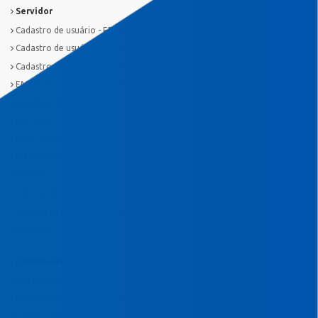
Servidor
Cadastro de usuário - EDUCAÇÃO
Cadastro de usuário - PREFEITURA
Cadastro de usuário - SAÚDE
EMAP - Escola Municipal de Administração Pública
Helpdesk Divisão TI
IDS Saúde
Novo Sistema Tributário
RH Parcerias
RHWeb
Sistema de Comunicação Interna / Externa
Sistema de Ponto Biométrico
Webmail
Downloads
Ato Declaratório VISA
Declaração de Acessibilidade para Alvará
Declaração de ITBI