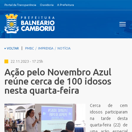
Portal da Transparência
Ouvidoria
A Prefeitura
Visual
nave
|
VOLTAR
PMBC
IMPRENSA
NOTÍCIA
22.11.2023 - 17:25h
Ação pelo Novembro Azul
reúne cerca de 100 idosos
nesta quarta-feira
Cerca de cem
idosos participaram
na tarde desta
quarta-feira (22) de
uma ação especial