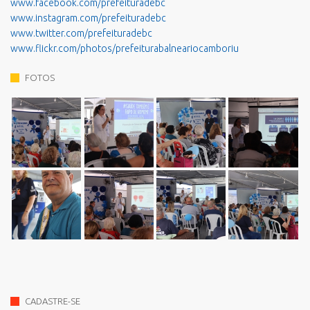
www.facebook.com/prefeituradebc
www.instagram.com/prefeituradebc
www.twitter.com/prefeituradebc
www.flickr.com/photos/prefeiturabalneariocamboriu
FOTOS
CADASTRE-SE