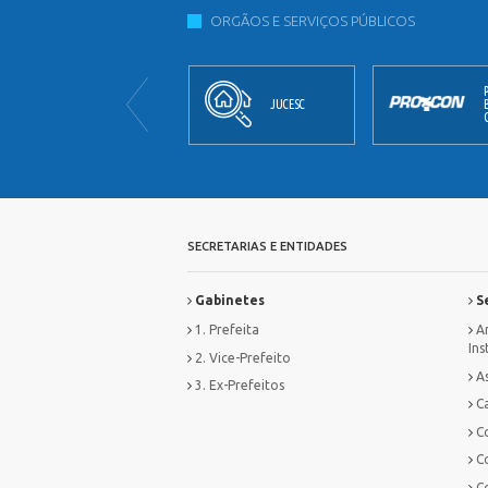
ORGÃOS E SERVIÇOS PÚBLICOS
JORNAL
JUCESC
OFICIAL
SECRETARIAS E ENTIDADES
Gabinetes
Se
1. Prefeita
Ar
Ins
2. Vice-Prefeito
As
3. Ex-Prefeitos
Ca
C
C
C