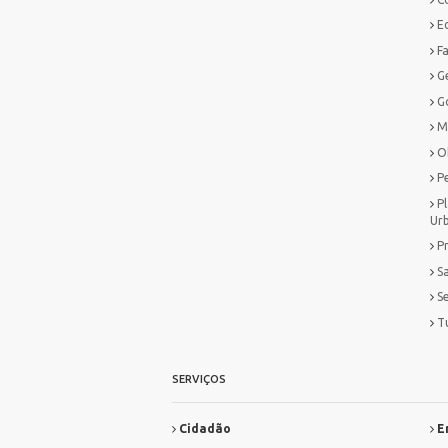
E
F
G
G
M
O
P
P
Ur
P
S
S
T
SERVIÇOS
Cidadão
E