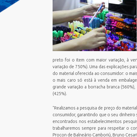
Emissão Boletim de Débitos
F
E
Emissão de Guias para Pagamento
G
E
Fila Unica
G
E
Geoprocessamento Novo
M
E
Horario Do Ônibus
O
N
IPTU 2026
P
P
Junta de Serviços Militar
P
V
preto foi o item com maior variação, à v
Licitações ao vivo - Sala 01
U
V
variação de 750%). Uma das explicações para
Licitações ao vivo - Sala 02
P
do material oferecida ao consumidor: o mai
V
MasterPlan
S
o mais caro só está à venda em embalag
V
Negocia ISS BC/2026
grande variação a borracha branca (560%), 
S
(425%).
Oportunidades
T
PCDs BC
"Realizamos a pesquisa de preço do materia
Perguntas Frequentes
consumidor, garantindo que o seu dinheiro s
Plano Diretor
encontrados nos estabelecimentos pesquis
trabalharemos sempre para respeitar o con
Plano Municipal de Educação (PME)
Procon de Balneário Camboriú, Bruno Cesari