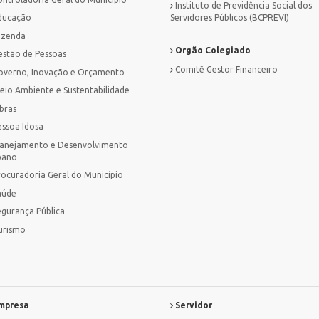
Instituto de Previdência Social dos
ducação
Servidores Públicos (BCPREVI)
azenda
Orgão Colegiado
estão de Pessoas
Comitê Gestor Financeiro
overno, Inovação e Orçamento
eio Ambiente e Sustentabilidade
bras
essoa Idosa
lanejamento e Desenvolvimento
bano
rocuradoria Geral do Município
aúde
egurança Pública
urismo
mpresa
Servidor