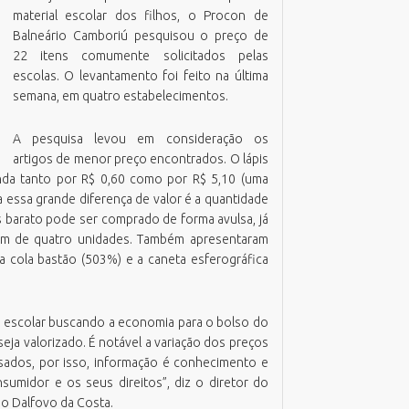
material escolar dos filhos, o Procon de
azenda
missão Boletim de Débitos
RH Parcerias
Balneário Camboriú pesquisou o preço de
estão de Pessoas
missão de Guias para Pagamento
RHWeb
Orgão Colegiado
22 itens comumente solicitados pelas
overno, Inovação e Orçamento
missão Parecer Técnico Saúde
Sistema de Comunicação Interna /
escolas. O levantamento foi feito na última
Comitê Gestor Financeiro
Externa
eio Ambiente e Sustentabilidade
mitir Taxas Alvará (VISA e TLL)
semana, em quatro estabelecimentos.
Sistema de Ponto Biométrico
bras
ota Fiscal Eletrônica
Webmail
A pesquisa levou em consideração os
essoa Idosa
erguntas Frequentes
artigos de menor preço encontrados. O lápis
lanejamento e Desenvolvimento
alidação Alvará Fazendário Eletrônico
enda tanto por R$ 0,60 como por R$ 5,10 (uma
rbano
alidação Alvará Sanitário Eletrônico
 essa grande diferença de valor é a quantidade
rocuradoria Geral do Município
s barato pode ser comprado de forma avulsa, já
alidação Parecer Técnico Saúde
aúde
em de quatro unidades. Também apresentaram
alidar Certidão Negativa de Débitos
a cola bastão (503%) e a caneta esferográfica
egurança Pública
urismo
l escolar buscando a economia para o bolso do
eja valorizado. É notável a variação dos preços
ados, por isso, informação é conhecimento e
sumidor e os seus direitos”, diz o diretor do
o Dalfovo da Costa.