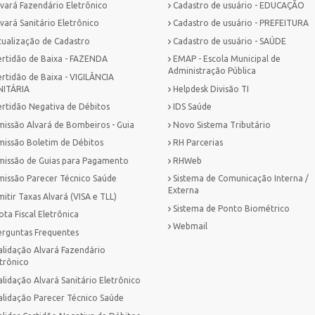
lvará Fazendário Eletrônico
Cadastro de usuário - EDUCAÇÃO
vará Sanitário Eletrônico
Cadastro de usuário - PREFEITURA
tualização de Cadastro
Cadastro de usuário - SAÚDE
ertidão de Baixa - FAZENDA
EMAP - Escola Municipal de
Administração Pública
ertidão de Baixa - VIGILÂNCIA
NITÁRIA
Helpdesk Divisão TI
ertidão Negativa de Débitos
IDS Saúde
missão Alvará de Bombeiros - Guia
Novo Sistema Tributário
missão Boletim de Débitos
RH Parcerias
missão de Guias para Pagamento
RHWeb
missão Parecer Técnico Saúde
Sistema de Comunicação Interna /
Externa
itir Taxas Alvará (VISA e TLL)
Sistema de Ponto Biométrico
ta Fiscal Eletrônica
Webmail
erguntas Frequentes
alidação Alvará Fazendário
trônico
lidação Alvará Sanitário Eletrônico
alidação Parecer Técnico Saúde