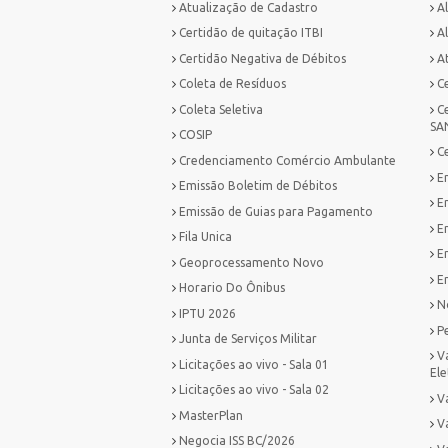
Atualização de Cadastro
A
Certidão de quitação ITBI
Al
Certidão Negativa de Débitos
A
Coleta de Resíduos
C
Coleta Seletiva
C
SA
COSIP
C
Credenciamento Comércio Ambulante
E
Emissão Boletim de Débitos
E
Emissão de Guias para Pagamento
E
Fila Unica
E
Geoprocessamento Novo
Em
Horario Do Ônibus
No
IPTU 2026
P
Junta de Serviços Militar
V
Licitações ao vivo - Sala 01
Ele
Licitações ao vivo - Sala 02
Va
MasterPlan
V
Negocia ISS BC/2026