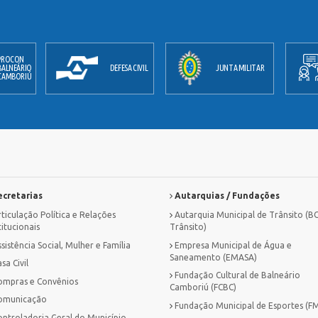
PROCON
BALNEÁRIO
DEFESA CIVIL
JUNTA MILITAR
CAMBORIÚ
cretarias
Autarquias / Fundações
ticulação Política e Relações
Autarquia Municipal de Trânsito (B
titucionais
Trânsito)
sistência Social, Mulher e Família
Empresa Municipal de Água e
Saneamento (EMASA)
sa Civil
Fundação Cultural de Balneário
ompras e Convênios
Camboriú (FCBC)
omunicação
Fundação Municipal de Esportes (F
ontroladoria Geral do Município