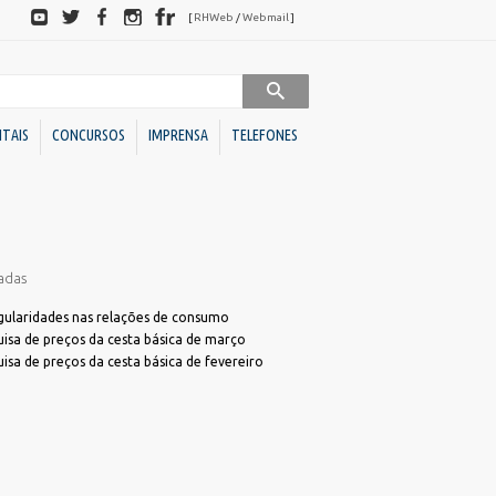
Redes
[
RHWeb
/
Webmail
]
sociais
ITAIS
CONCURSOS
IMPRENSA
TELEFONES
Sociedades de Economia
Downloads
Mista
adas
BC
Ato Declaratório VISA
BC Investimentos
Declaração de Acessibilidade para Alvará
egularidades nas relações de consumo
isa de preços da cesta básica de março
Declaração de ITBI
Conselhos
isa de preços da cesta básica de fevereiro
Dúvidas Alvará
Administrativos
Programa de Cotação Pública
Direito
FME)
Requerimento Análise de Projetos
Unidades
s
Requerimento Habite-se Sanitário
Descentralizadas