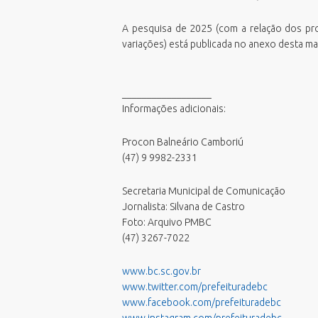
Processos Seletivos
Relatório de Balneabilidade
A pesquisa de 2025 (com a relação dos pr
Sala do Empreendedor - Cidade
variações) está publicada no anexo desta mat
Empreendedora
Validar Certidão Negativa de Débitos
__________________
Informações adicionais:
Procon Balneário Camboriú
(47) 9 9982-2331
Secretaria Municipal de Comunicação
Jornalista: Silvana de Castro
Foto: Arquivo PMBC
(47) 3267-7022
www.bc.sc.gov.br
www.twitter.com/prefeituradebc
www.facebook.com/prefeituradebc