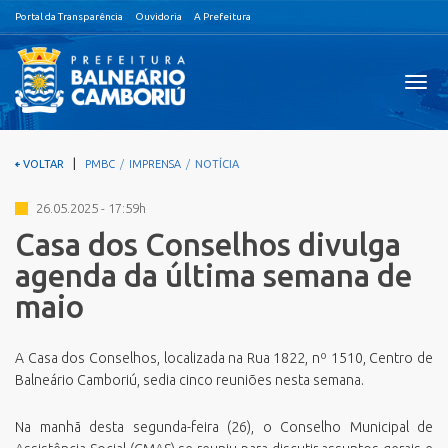
Portal da Transparência
Ouvidoria
A Prefeitura
Visual
nave
|
VOLTAR
PMBC
IMPRENSA
NOTÍCIA
26.05.2025 - 17:59h
Casa dos Conselhos divulga
agenda da última semana de
maio
A Casa dos Conselhos, localizada na Rua 1822, nº 1510, Centro de
Balneário Camboriú, sedia cinco reuniões nesta semana.
Na manhã desta segunda-feira (26), o Conselho Municipal de