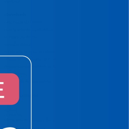
Webmail
Downloads
Ato Declaratório VISA
Declaração de Acessibilidade para Alvará
Declaração de ITBI
Dúvidas Alvará
Programa de Cotação Pública
Requerimento Análise de Projetos
Requerimento Habite-se Sanitário
TeamViewer
Viabilidade de Zoneamento
EDITAIS E LICITAÇÕES
Editais
Licitações
Programa de Cotação Pública