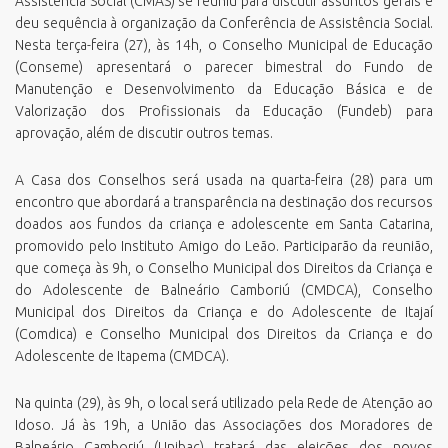
Assistência Social (CMAS) se reuniu para discutir assuntos gerais e
deu sequência à organização da Conferência de Assistência Social.
Nesta terça-feira (27), às 14h, o Conselho Municipal de Educação
(Conseme) apresentará o parecer bimestral do Fundo de
Manutenção e Desenvolvimento da Educação Básica e de
Valorização dos Profissionais da Educação (Fundeb) para
aprovação, além de discutir outros temas.
A Casa dos Conselhos será usada na quarta-feira (28) para um
encontro que abordará a transparência na destinação dos recursos
doados aos fundos da criança e adolescente em Santa Catarina,
promovido pelo Instituto Amigo do Leão. Participarão da reunião,
que começa às 9h, o Conselho Municipal dos Direitos da Criança e
do Adolescente de Balneário Camboriú (CMDCA), Conselho
Municipal dos Direitos da Criança e do Adolescente de Itajaí
(Comdica) e Conselho Municipal dos Direitos da Criança e do
Adolescente de Itapema (CMDCA).
Na quinta (29), às 9h, o local será utilizado pela Rede de Atenção ao
Idoso. Já às 19h, a União das Associações dos Moradores de
Balneário Camboriú (Unibac) tratará das eleições dos novos