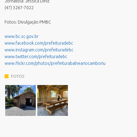
Jornalista: Jéssica Diniz
(47) 3267-7022
Fotos: Divulgação PMBC
www.bc.sc.gov.br
www.facebook.com/prefeituradebc
www.instagram.com/prefeituradebc
www.twitter.com/prefeituradebc
www.flickr.com/photos/prefeiturabalneariocamboriu
FOTOS