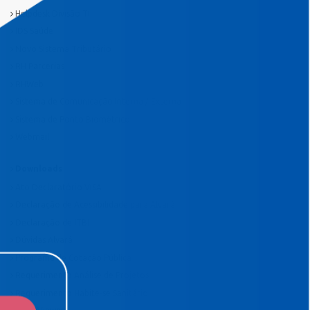
Helpdesk Divisão TI
IDS Saúde
Novo Sistema Tributário
RH Parcerias
RHWeb
Sistema de Comunicação Interna / Externa
Sistema de Ponto Biométrico
Webmail
Downloads
Ato Declaratório VISA
Declaração de Acessibilidade para Alvará
Declaração de ITBI
Dúvidas Alvará
Programa de Cotação Pública
Requerimento Análise de Projetos
Requerimento Habite-se Sanitário