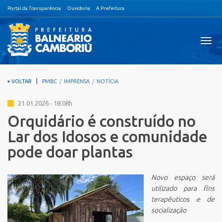
Portal da Transparência
Ouvidoria
A Prefeitura
Visual
nave
|
VOLTAR
PMBC
IMPRENSA
NOTÍCIA
21.01.2026 - 18:08h
Orquidário é construído no
Lar dos Idosos e comunidade
pode doar plantas
Novo espaço será
utilizado para fins
terapêuticos e de
socialização