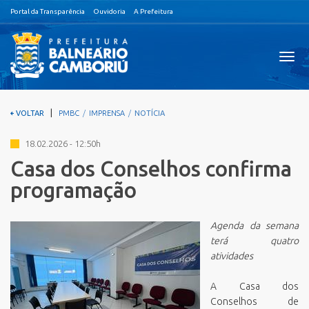
Portal da Transparência
Ouvidoria
A Prefeitura
Visual
nave
|
VOLTAR
PMBC
IMPRENSA
NOTÍCIA
18.02.2026 - 12:50h
Casa dos Conselhos confirma
programação
Agenda da semana
terá quatro
atividades
A Casa dos
Conselhos de