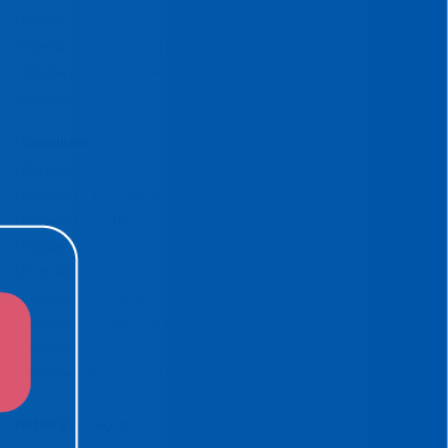
RHWeb
Sistema de Comunicação Interna / Externa
Sistema de Ponto Biométrico
Webmail
Downloads
Ato Declaratório VISA
Declaração de Acessibilidade para Alvará
Declaração de ITBI
Dúvidas Alvará
Programa de Cotação Pública
Requerimento Análise de Projetos
Requerimento Habite-se Sanitário
TeamViewer
Viabilidade de Zoneamento
EDITAIS E LICITAÇÕES