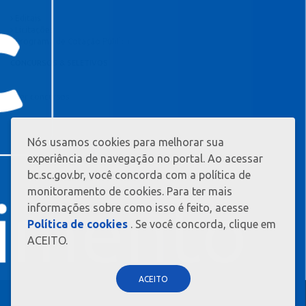
Editais
Licitações
Programa de Cotação Pública
CONCURSOS & SELETIVOS
Ver concursos
Nós usamos cookies para melhorar sua
MAIS
INFORMAÇ?
experiência de navegação no portal. Ao acessar
ES
bc.sc.gov.br, você concorda com a política de
monitoramento de cookies. Para ter mais
informações sobre como isso é feito, acesse
Política de cookies
. Se você concorda, clique em
ACEITO.
ACEITO
BALNEÁRIO CAMBORIÚ - CAPITAL CATARINENSE DO TURISMO - TODOS OS
DIREITOS RESERVADOS 2026