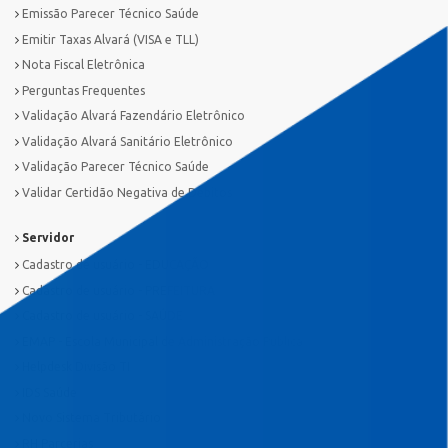
Emissão Parecer Técnico Saúde
Emitir Taxas Alvará (VISA e TLL)
Nota Fiscal Eletrônica
Perguntas Frequentes
Validação Alvará Fazendário Eletrônico
Validação Alvará Sanitário Eletrônico
Validação Parecer Técnico Saúde
Validar Certidão Negativa de Débitos
Servidor
Cadastro de usuário - EDUCAÇÃO
Cadastro de usuário - PREFEITURA
Cadastro de usuário - SAÚDE
EMAP - Escola Municipal de Administração Pública
Helpdesk Divisão TI
IDS Saúde
Novo Sistema Tributário
RH Parcerias