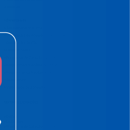
Webmail
Downloads
Ato Declaratório VISA
Declaração de Acessibilidade para Alvará
Declaração de ITBI
Dúvidas Alvará
Programa de Cotação Pública
Requerimento Análise de Projetos
Requerimento Habite-se Sanitário
TeamViewer
Viabilidade de Zoneamento
EDITAIS E LICITAÇÕES
Editais
Licitações
Programa de Cotação Pública