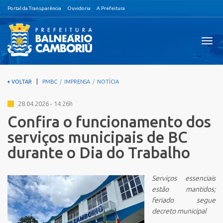
Portal da Transparência
Ouvidoria
A Prefeitura
Visual
nave
|
VOLTAR
PMBC
IMPRENSA
NOTÍCIA
28.04.2026 - 14:26h
Confira o funcionamento dos
serviços municipais de BC
durante o Dia do Trabalho
Serviços essenciais
estão mantidos;
feriado segue
decreto municipal