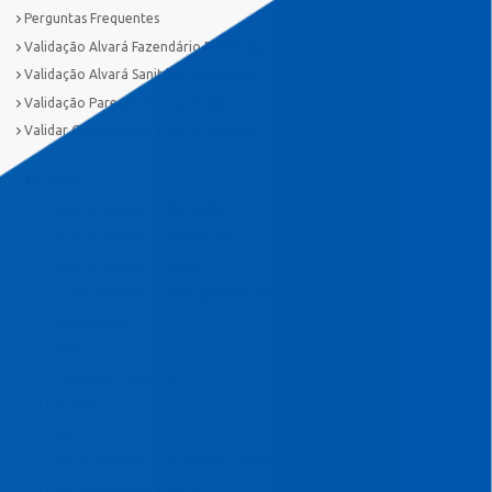
Perguntas Frequentes
Validação Alvará Fazendário Eletrônico
Validação Alvará Sanitário Eletrônico
Validação Parecer Técnico Saúde
Validar Certidão Negativa de Débitos
Servidor
Cadastro de usuário - EDUCAÇÃO
Cadastro de usuário - PREFEITURA
Cadastro de usuário - SAÚDE
EMAP - Escola Municipal de Administração Pública
Helpdesk Divisão TI
IDS Saúde
Novo Sistema Tributário
RH Parcerias
RHWeb
Sistema de Comunicação Interna / Externa
Sistema de Ponto Biométrico