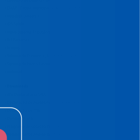
Cadastro de usuário - SAÚDE
EMAP - Escola Municipal de Administração Pública
Helpdesk Divisão TI
IDS Saúde
Novo Sistema Tributário
RH Parcerias
RHWeb
Sistema de Comunicação Interna / Externa
Sistema de Ponto Biométrico
Webmail
Downloads
Ato Declaratório VISA
Declaração de Acessibilidade para Alvará
Declaração de ITBI
Dúvidas Alvará
Programa de Cotação Pública
Requerimento Análise de Projetos