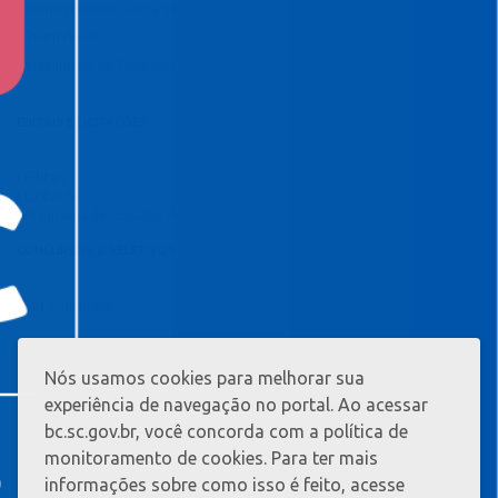
Requerimento Habite-se Sanitário
TeamViewer
Viabilidade de Zoneamento
EDITAIS E LICITAÇÕES
Editais
Licitações
Programa de Cotação Pública
CONCURSOS & SELETIVOS
Ver concursos
Nós usamos cookies para melhorar sua
MAIS
INFORMAÇ?
experiência de navegação no portal. Ao acessar
ES
bc.sc.gov.br, você concorda com a política de
monitoramento de cookies. Para ter mais
informações sobre como isso é feito, acesse