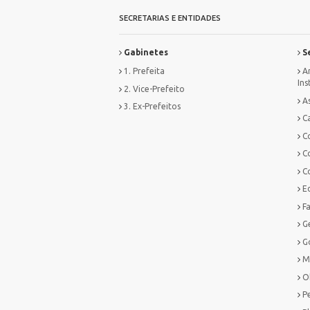
SECRETARIAS E ENTIDADES
Gabinetes
Se
1. Prefeita
Ar
Ins
2. Vice-Prefeito
As
3. Ex-Prefeitos
Ca
C
C
C
E
F
G
G
M
O
P