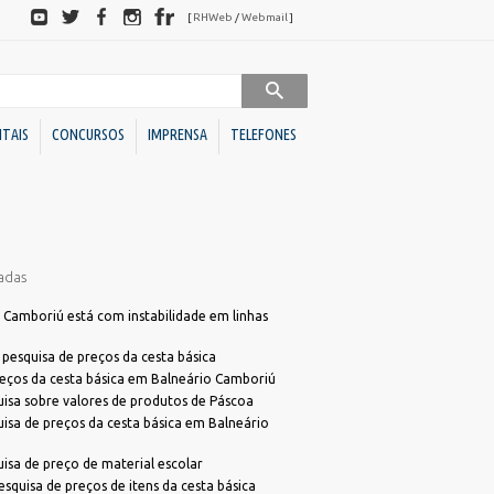
Redes
[
RHWeb
/
Webmail
]
sociais
ITAIS
CONCURSOS
IMPRENSA
TELEFONES
Sociedades de Economia
Downloads
Mista
adas
BC
Ato Declaratório VISA
BC Investimentos
Declaração de Acessibilidade para Alvará
Camboriú está com instabilidade em linhas
Declaração de ITBI
Conselhos
pesquisa de preços da cesta básica
Dúvidas Alvará
eços da cesta básica em Balneário Camboriú
Administrativos
isa sobre valores de produtos de Páscoa
Programa de Cotação Pública
Direito
isa de preços da cesta básica em Balneário
FME)
Requerimento Análise de Projetos
Unidades
s
Requerimento Habite-se Sanitário
isa de preço de material escolar
Descentralizadas
squisa de preços de itens da cesta básica