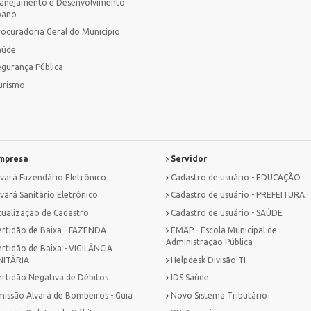
lanejamento e Desenvolvimento
bano
rocuradoria Geral do Município
aúde
egurança Pública
urismo
mpresa
Servidor
lvará Fazendário Eletrônico
Cadastro de usuário - EDUCAÇÃO
vará Sanitário Eletrônico
Cadastro de usuário - PREFEITURA
tualização de Cadastro
Cadastro de usuário - SAÚDE
ertidão de Baixa - FAZENDA
EMAP - Escola Municipal de
Administração Pública
ertidão de Baixa - VIGILÂNCIA
NITÁRIA
Helpdesk Divisão TI
ertidão Negativa de Débitos
IDS Saúde
missão Alvará de Bombeiros - Guia
Novo Sistema Tributário