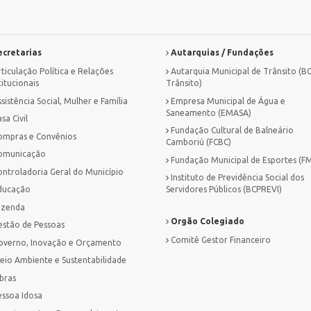
cretarias
Autarquias / Fundações
ticulação Política e Relações
Autarquia Municipal de Trânsito (B
titucionais
Trânsito)
sistência Social, Mulher e Família
Empresa Municipal de Água e
Saneamento (EMASA)
sa Civil
Fundação Cultural de Balneário
ompras e Convênios
Camboriú (FCBC)
omunicação
Fundação Municipal de Esportes (F
ontroladoria Geral do Município
Instituto de Previdência Social dos
ducação
Servidores Públicos (BCPREVI)
azenda
Orgão Colegiado
estão de Pessoas
Comitê Gestor Financeiro
overno, Inovação e Orçamento
eio Ambiente e Sustentabilidade
bras
essoa Idosa