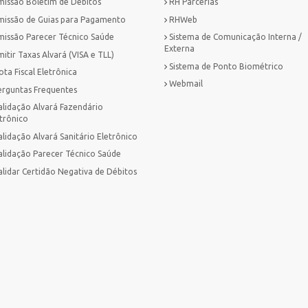
missão Boletim de Débitos
RH Parcerias
missão de Guias para Pagamento
RHWeb
missão Parecer Técnico Saúde
Sistema de Comunicação Interna /
Externa
itir Taxas Alvará (VISA e TLL)
Sistema de Ponto Biométrico
ta Fiscal Eletrônica
Webmail
erguntas Frequentes
alidação Alvará Fazendário
trônico
lidação Alvará Sanitário Eletrônico
alidação Parecer Técnico Saúde
alidar Certidão Negativa de Débitos