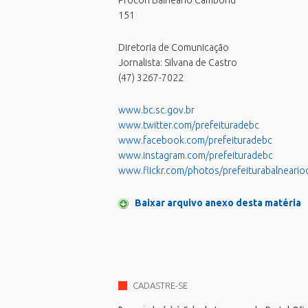
Procon Balneário Camboriú
Processos Seletivos
151
Relatório de Balneabilidade
Sala do Empreendedor - Cidade
Diretoria de Comunicação
Empreendedora
Jornalista: Silvana de Castro
Validar Certidão Negativa de Débitos
(47) 3267-7022
www.bc.sc.gov.br
www.twitter.com/prefeituradebc
www.facebook.com/prefeituradebc
www.instagram.com/prefeituradebc
www.flickr.com/photos/prefeiturabalneari
Baixar arquivo anexo desta matéria
CADASTRE-SE