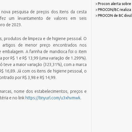
Procon alerta sobre
azenda
missão Boletim de Débitos
RH Parcerias
PROCON/BC realiza p
 nova pesquisa de preços dos itens da cesta
estão de Pessoas
missão de Guias para Pagamento
RHWeb
Orgão Colegiado
PROCON de BC divulga
o fez um levantamento de valores em seis
overno, Inovação e Orçamento
missão Parecer Técnico Saúde
Sistema de Comunicação Interna /
bro de 2023.
Comitê Gestor Financeiro
Externa
eio Ambiente e Sustentabilidade
mitir Taxas Alvará (VISA e TLL)
Sistema de Ponto Biométrico
bras
ota Fiscal Eletrônica
s, produtos de limpeza e de higiene pessoal. O
Webmail
s artigos de menor preço encontrados nos
essoa Idosa
erguntas Frequentes
e embalagem. A farinha de mandioca foi o item
lanejamento e Desenvolvimento
alidação Alvará Fazendário Eletrônico
 por R$ 1 e R$ 13,99 (uma variação de 1.299%).
rbano
alidação Alvará Sanitário Eletrônico
ó teve a maior variação (323,31%), com a marca
rocuradoria Geral do Município
R$ 16,89. Já com os itens de higiene pessoal, o
alidação Parecer Técnico Saúde
aúde
ntrado por R$ 3,98 e R$ 14,99.
alidar Certidão Negativa de Débitos
egurança Pública
marcas, nome dos estabelecimentos, preços e
urismo
éria e no link
https://tinyurl.com/u3xhvmwk
.