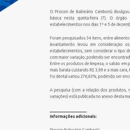
Emissão Boletim de Débitos
F
E
Emissão de Guias para Pagamento
O Procon de Balneário Camboriú divulgou
G
E
Fila Unica
básica nesta quinta-feira (7). O órgã
G
E
estabelecimentos nos dias 1º e 5 de dezem
Geoprocessamento Novo
M
E
Horario Do Ônibus
O
N
Foram pesquisados 34 itens, entre alimento
IPTU 2026
levantamento levou em consideração o
P
P
Junta de Serviços Militar
estabelecimentos, sem considerar o tipo d
P
V
com maior variação, podendo ser encontrada
Licitações ao vivo - Sala 01
U
V
Entre os produtos de limpeza, o sabão em p
Licitações ao vivo - Sala 02
P
mais barata custando R$ 3,99 e a mais cara, 
V
MasterPlan
S
fio dental variou 276,63%, podendo ser enco
V
Negocia ISS BC/2026
S
Oportunidades
A pesquisa (com a relação dos produtos, 
T
variações) está publicada no anexo desta mat
PCDs BC
Perguntas Frequentes
__________________
Plano Diretor
Informações adicionais:
Plano Municipal de Educação (PME)