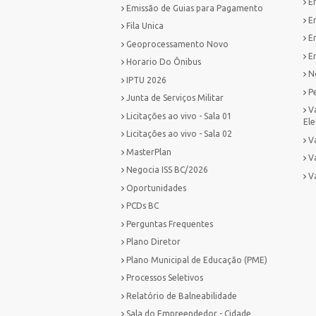
E
Emissão de Guias para Pagamento
E
Fila Unica
E
Geoprocessamento Novo
Em
Horario Do Ônibus
No
IPTU 2026
P
Junta de Serviços Militar
V
Licitações ao vivo - Sala 01
Ele
Licitações ao vivo - Sala 02
Va
MasterPlan
V
Negocia ISS BC/2026
V
Oportunidades
PCDs BC
Perguntas Frequentes
Plano Diretor
Plano Municipal de Educação (PME)
Processos Seletivos
Relatório de Balneabilidade
Sala do Empreendedor - Cidade