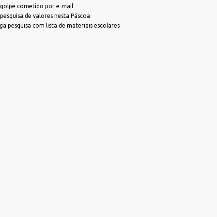
TeamViewer
 golpe cometido por e-mail
SubPrefeitura da Região Sul
Viabilidade de Zoneamento
esquisa de valores nesta Páscoa
 pesquisa com lista de materiais escolares