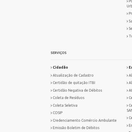
P
Ur
P
S
S
T
SERVIÇOS
Cidadão
E
Atualização de Cadastro
A
Certidão de quitação ITBI
Al
Certidão Negativa de Débitos
A
Coleta de Resíduos
C
Coleta Seletiva
C
SA
COSIP
C
Credenciamento Comércio Ambulante
E
Emissão Boletim de Débitos