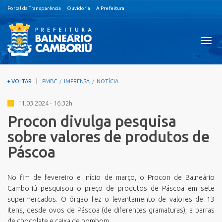
Portal da Transparência
Ouvidoria
A Prefeitura
Visual
nave
|
VOLTAR
PMBC
IMPRENSA
NOTÍCIA
11.03.2024 - 16:32h
Procon divulga pesquisa
sobre valores de produtos de
Páscoa
No fim de fevereiro e início de março, o Procon de Balneário
Camboriú pesquisou o preço de produtos de Páscoa em sete
supermercados. O órgão fez o levantamento de valores de 13
itens, desde ovos de Páscoa (de diferentes gramaturas), a barras
de chocolate e caixa de bombom.