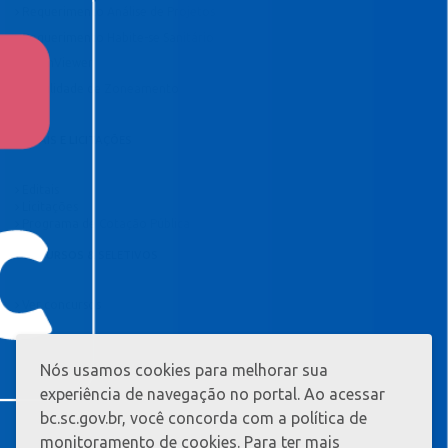
Requerimento Análise de Projetos
Requerimento Habite-se Sanitário
TeamViewer
Viabilidade de Zoneamento
EDITAIS E LICITAÇÕES
Editais
Licitações
Programa de Cotação Pública
CONCURSOS & SELETIVOS
Ver concursos
Nós usamos cookies para melhorar sua
MAIS
INFORMAÇ?
experiência de navegação no portal. Ao acessar
ES
bc.sc.gov.br, você concorda com a política de
monitoramento de cookies. Para ter mais