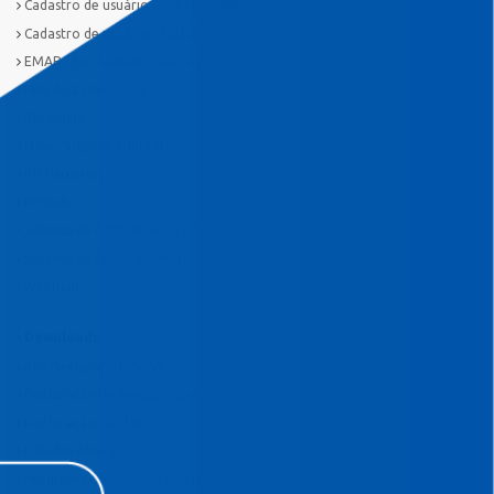
Cadastro de usuário - PREFEITURA
Cadastro de usuário - SAÚDE
EMAP - Escola Municipal de Administração Pública
Helpdesk Divisão TI
IDS Saúde
Novo Sistema Tributário
RH Parcerias
RHWeb
Sistema de Comunicação Interna / Externa
Sistema de Ponto Biométrico
Webmail
Downloads
Ato Declaratório VISA
Declaração de Acessibilidade para Alvará
Declaração de ITBI
Dúvidas Alvará
Programa de Cotação Pública