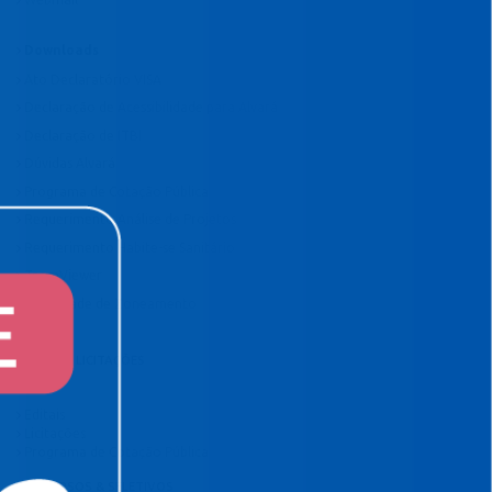
Downloads
Ato Declaratório VISA
Declaração de Acessibilidade para Alvará
Declaração de ITBI
Dúvidas Alvará
Programa de Cotação Pública
Requerimento Análise de Projetos
Requerimento Habite-se Sanitário
TeamViewer
Viabilidade de Zoneamento
EDITAIS E LICITAÇÕES
Editais
Licitações
Programa de Cotação Pública
CONCURSOS & SELETIVOS