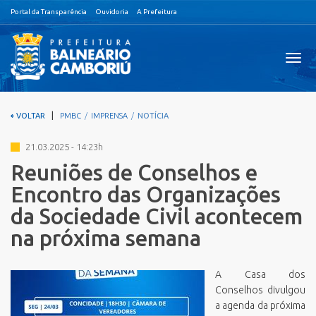
Portal da Transparência
Ouvidoria
A Prefeitura
Visual
nave
|
VOLTAR
PMBC
IMPRENSA
NOTÍCIA
21.03.2025 - 14:23h
Reuniões de Conselhos e
Encontro das Organizações
da Sociedade Civil acontecem
na próxima semana
A Casa dos
Conselhos divulgou
a agenda da próxima