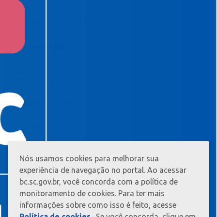
TeamViewer
Viabilidade de Zoneamento
EDITAIS E LICITAÇÕES
Editais
Licitações
Programa de Cotação Pública
CONCURSOS & SELETIVOS
Ver concursos
Nós usamos cookies para melhorar sua
MAIS
INFORMAÇ?
experiência de navegação no portal. Ao acessar
ES
bc.sc.gov.br, você concorda com a política de
monitoramento de cookies. Para ter mais
informações sobre como isso é feito, acesse
Política de cookies
. Se você concorda, clique em