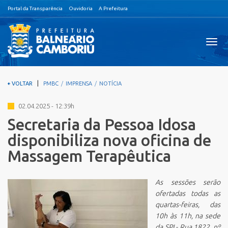
Portal da Transparência
Ouvidoria
A Prefeitura
Visual
nave
|
VOLTAR
PMBC
IMPRENSA
NOTÍCIA
02.04.2025 - 12:39h
Secretaria da Pessoa Idosa
disponibiliza nova oficina de
Massagem Terapêutica
As sessões serão
ofertadas todas as
quartas-feiras, das
10h às 11h, na sede
da SPI - Rua 1822, nº