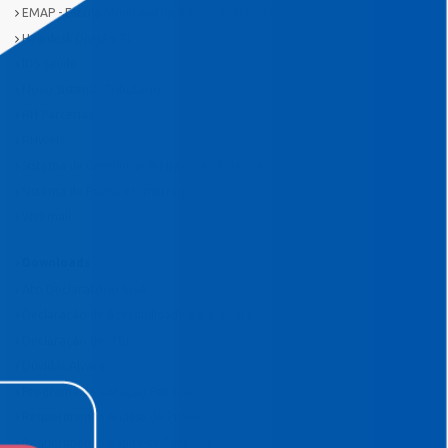
EMAP - Escola Municipal de Administração Pública
Helpdesk Divisão TI
IDS Saúde
Novo Sistema Tributário
RH Parcerias
RHWeb
Sistema de Comunicação Interna / Externa
Sistema de Ponto Biométrico
Webmail
Downloads
Ato Declaratório VISA
Declaração de Acessibilidade para Alvará
Declaração de ITBI
Dúvidas Alvará
Programa de Cotação Pública
Requerimento Análise de Projetos
Requerimento Habite-se Sanitário