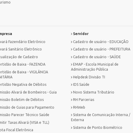
urismo
mpresa
Servidor
lvará Fazendário Eletrônico
Cadastro de usuário - EDUCAÇÃO
vará Sanitário Eletrônico
Cadastro de usuário - PREFEITURA
tualização de Cadastro
Cadastro de usuário - SAÚDE
ertidão de Baixa - FAZENDA
EMAP - Escola Municipal de
Administração Pública
ertidão de Baixa - VIGILÂNCIA
NITÁRIA
Helpdesk Divisão TI
ertidão Negativa de Débitos
IDS Saúde
missão Alvará de Bombeiros - Guia
Novo Sistema Tributário
missão Boletim de Débitos
RH Parcerias
missão de Guias para Pagamento
RHWeb
missão Parecer Técnico Saúde
Sistema de Comunicação Interna /
Externa
itir Taxas Alvará (VISA e TLL)
Sistema de Ponto Biométrico
ta Fiscal Eletrônica