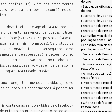
do ano
segunda-feira (17). Além dos atendimentos
azenda
missão Boletim de Débitos
RH Parcerias
Saiba quais oficinas
físicas presenciais para pessoas com 60 anos ou
do ano
estão de Pessoas
missão de Guias para Pagamento
RHWeb
Orgão Colegiado
d-19.
Escritora de 94 anos 
overno, Inovação e Orçamento
missão Parecer Técnico Saúde
Sistema de Comunicação Interna /
Escritora de 94 anos 
Comitê Gestor Financeiro
Externa
eio Ambiente e Sustentabilidade
mitir Taxas Alvará (VISA e TLL)
Secretaria da Pesso
doso deve telefonar e agendar a atividade que
Sistema de Ponto Biométrico
Secretaria da Pesso
e alongamento, prevenção de quedas, pilates,
bras
ota Fiscal Eletrônica
Conselho Municipal d
Webmail
io pelo fone (47) 3267-7054, pois haverá apenas
essoa Idosa
erguntas Frequentes
população com 60 an
esta matéria mais informações). Os protocolos
Conselho Municipal d
lanejamento e Desenvolvimento
alidação Alvará Fazendário Eletrônico
 novo coronavírus terão de ser seguidos, como
população com 60 an
rbano
alidação Alvará Sanitário Eletrônico
is metros entre as pessoas (marcações no chão
Secretaria da Pesso
rocuradoria Geral do Município
Secretaria da Pesso
sentar a carteira de vacinação. No Facebook da
alidação Parecer Técnico Saúde
Animais de estimação
aúde
rios das aulas, desenvolvidas em parceria com a
alidar Certidão Negativa de Débitos
sextas-feiras
do Programa Maturidade Saudável.
egurança Pública
Animais de estimação
sextas-feiras
urismo
smo fone, atendimentos individuais, como
Programação especia
rinha do idoso. Os agendamentos já podem ser
Programação especia
Secretaria da Pessoa
ra.
Secretaria da Pessoa
Oficina de defesa pe
demia, continuarão sendo exibidas pelo Facebook
Pessoa Idosa
s, de nutrição, do programa Abraço ao Idoso, de