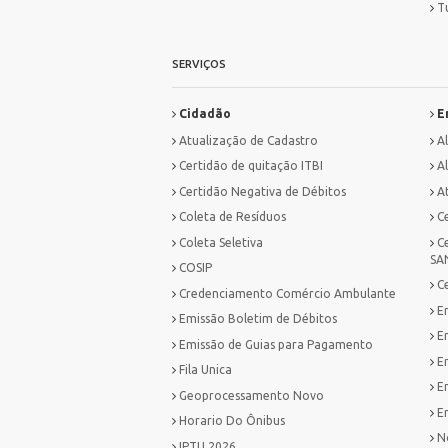
T
SERVIÇOS
Cidadão
E
Atualização de Cadastro
A
Certidão de quitação ITBI
Al
Certidão Negativa de Débitos
A
Coleta de Resíduos
C
Coleta Seletiva
C
SA
COSIP
C
Credenciamento Comércio Ambulante
E
Emissão Boletim de Débitos
E
Emissão de Guias para Pagamento
E
Fila Unica
E
Geoprocessamento Novo
Em
Horario Do Ônibus
No
IPTU 2026