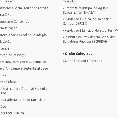
titucionais
Trânsito)
sistência Social, Mulher e Família
Empresa Municipal de Água e
Saneamento (EMASA)
sa Civil
Fundação Cultural de Balneário
ompras e Convênios
Camboriú (FCBC)
omunicação
Fundação Municipal de Esportes (F
ontroladoria Geral do Município
Instituto de Previdência Social dos
ducação
Servidores Públicos (BCPREVI)
azenda
Orgão Colegiado
estão de Pessoas
Comitê Gestor Financeiro
overno, Inovação e Orçamento
eio Ambiente e Sustentabilidade
bras
essoa Idosa
lanejamento e Desenvolvimento
bano
rocuradoria Geral do Município
aúde
egurança Pública