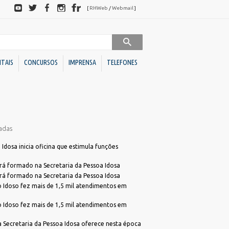
Redes
[
RHWeb
/
Webmail
]
sociais
ITAIS
CONCURSOS
IMPRENSA
TELEFONES
Sociedades de Economia
Downloads
Mista
adas
BC
Ato Declaratório VISA
BC Investimentos
Declaração de Acessibilidade para Alvará
Idosa inicia oficina que estimula funções
Declaração de ITBI
Conselhos
erá formado na Secretaria da Pessoa Idosa
Dúvidas Alvará
erá formado na Secretaria da Pessoa Idosa
Administrativos
Idoso fez mais de 1,5 mil atendimentos em
Programa de Cotação Pública
Direito
FME)
Requerimento Análise de Projetos
Idoso fez mais de 1,5 mil atendimentos em
Unidades
s
Requerimento Habite-se Sanitário
Descentralizadas
 a Secretaria da Pessoa Idosa oferece nesta época