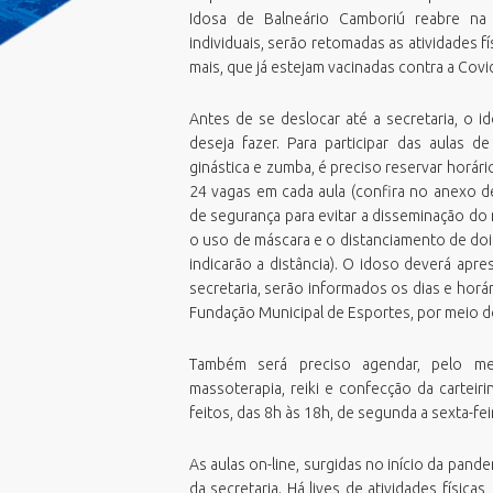
Emissão Boletim de Débitos
Idosa de Balneário Camboriú reabre na 
F
E
Emissão de Guias para Pagamento
individuais, serão retomadas as atividades 
G
E
Fila Unica
mais, que já estejam vacinadas contra a Covi
G
E
Geoprocessamento Novo
M
E
Antes de se deslocar até a secretaria, o i
Horario Do Ônibus
deseja fazer. Para participar das aulas d
O
N
IPTU 2026
ginástica e zumba, é preciso reservar horár
P
P
Junta de Serviços Militar
24 vagas em cada aula (confira no anexo d
P
V
de segurança para evitar a disseminação do
Licitações ao vivo - Sala 01
U
V
o uso de máscara e o distanciamento de do
Licitações ao vivo - Sala 02
P
indicarão a distância). O idoso deverá apre
V
MasterPlan
S
secretaria, serão informados os dias e horá
V
Negocia ISS BC/2026
Fundação Municipal de Esportes, por meio 
S
Oportunidades
T
Também será preciso agendar, pelo me
PCDs BC
massoterapia, reiki e confecção da cartei
Perguntas Frequentes
feitos, das 8h às 18h, de segunda a sexta-fei
Plano Diretor
Plano Municipal de Educação (PME)
As aulas on-line, surgidas no início da pan
da secretaria. Há lives de atividades física