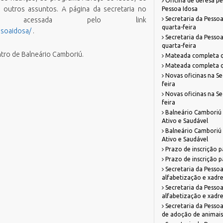
Oficina de defesa pe
re outros assuntos. A página da secretaria no
Pessoa Idosa
Secretaria da Pessoa
 acessada pelo link
quarta-feira
ssoaidosa/
.
Secretaria da Pessoa
quarta-feira
ntro de Balneário Camboriú.
Mateada completa qu
Mateada completa qu
Novas oficinas na Se
feira
Novas oficinas na Se
feira
Balneário Camboriú 
Ativo e Saudável
Balneário Camboriú 
Ativo e Saudável
Prazo de inscrição p
Prazo de inscrição p
Secretaria da Pessoa
alfabetização e xadr
Secretaria da Pessoa
alfabetização e xadr
Secretaria da Pessoa
de adoção de animais