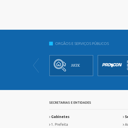
ORGÃOS E SERVIÇOS PÚBLICOS
JORNAL
JUCESC
OFICIAL
SECRETARIAS E ENTIDADES
Gabinetes
Se
1. Prefeita
Ar