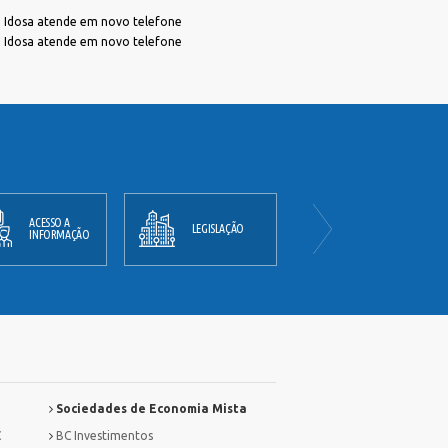
a Idosa atende em novo telefone
a Idosa atende em novo telefone
ACESSO A
PLANO
LEGISLAÇÃO
INFORMAÇÃO
DIRETOR
Sociedades de Economia Mista
C
BC Investimentos