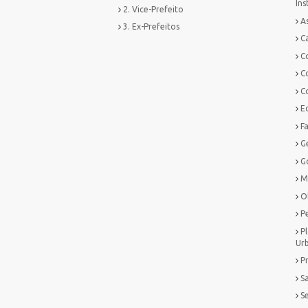
Ins
2. Vice-Prefeito
As
3. Ex-Prefeitos
Ca
C
C
C
E
F
G
G
M
O
P
P
Ur
P
S
S