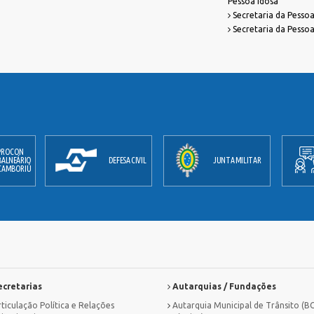
Pessoa Idosa
Secretaria da Pesso
Secretaria da Pesso
PROCON
BALNEÁRIO
DEFESA CIVIL
JUNTA MILITAR
CAMBORIÚ
cretarias
Autarquias / Fundações
ticulação Política e Relações
Autarquia Municipal de Trânsito (B