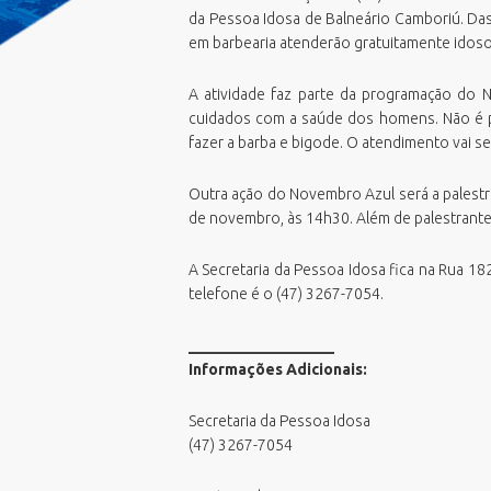
Emissão Boletim de Débitos
da Pessoa Idosa de Balneário Camboriú. Das
F
E
Emissão de Guias para Pagamento
em barbearia atenderão gratuitamente idoso
G
E
Fila Unica
G
E
Geoprocessamento Novo
A atividade faz parte da programação do 
M
E
cuidados com a saúde dos homens. Não é pr
Horario Do Ônibus
fazer a barba e bigode. O atendimento vai s
O
N
IPTU 2026
P
P
Junta de Serviços Militar
Outra ação do Novembro Azul será a palestra
P
V
Licitações ao vivo - Sala 01
de novembro, às 14h30. Além de palestrante,
U
V
Licitações ao vivo - Sala 02
P
V
A Secretaria da Pessoa Idosa fica na Rua 18
MasterPlan
S
telefone é o (47) 3267-7054.
V
Negocia ISS BC/2026
S
Oportunidades
___________________
T
Informações Adicionais:
PCDs BC
Perguntas Frequentes
Secretaria da Pessoa Idosa
Plano Diretor
(47) 3267-7054
Plano Municipal de Educação (PME)