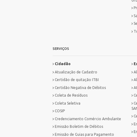
Ur
P
S
S
T
SERVIÇOS
Cidadão
E
Atualização de Cadastro
A
Certidão de quitação ITBI
Al
Certidão Negativa de Débitos
A
Coleta de Resíduos
C
Coleta Seletiva
C
SA
COSIP
C
Credenciamento Comércio Ambulante
E
Emissão Boletim de Débitos
E
Emissão de Guias para Pagamento