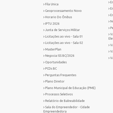
E
Fila Unica
E
Geoprocessamento Novo
Em
Horario Do Ônibus
No
IPTU 2026
P
Junta de Serviços Militar
V
Licitações ao vivo - Sala 01
Ele
Licitações ao vivo - Sala 02
Va
MasterPlan
V
Negocia ISS BC/2026
V
Oportunidades
PCDs BC
Perguntas Frequentes
Plano Diretor
Plano Municipal de Educação (PME)
Processos Seletivos
Relatório de Balneabilidade
Sala do Empreendedor - Cidade
Empreendedora