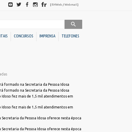
Redes
[
RHWeb
/
Webmail
]
sociais
ITAIS
CONCURSOS
IMPRENSA
TELEFONES
Sociedades de Economia
Downloads
Mista
adas
BC
Ato Declaratório VISA
BC Investimentos
Declaração de Acessibilidade para Alvará
erá formado na Secretaria da Pessoa Idosa
erá formado na Secretaria da Pessoa Idosa
Declaração de ITBI
Conselhos
Idoso fez mais de 1,5 mil atendimentos em
Dúvidas Alvará
Administrativos
Idoso fez mais de 1,5 mil atendimentos em
Programa de Cotação Pública
Direito
FME)
Requerimento Análise de Projetos
 a Secretaria da Pessoa Idosa oferece nesta época
Unidades
s
Requerimento Habite-se Sanitário
Descentralizadas
 a Secretaria da Pessoa Idosa oferece nesta época