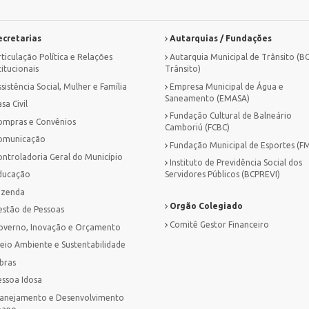
cretarias
Autarquias / Fundações
ticulação Política e Relações
Autarquia Municipal de Trânsito (B
titucionais
Trânsito)
sistência Social, Mulher e Família
Empresa Municipal de Água e
Saneamento (EMASA)
sa Civil
Fundação Cultural de Balneário
ompras e Convênios
Camboriú (FCBC)
omunicação
Fundação Municipal de Esportes (F
ontroladoria Geral do Município
Instituto de Previdência Social dos
ducação
Servidores Públicos (BCPREVI)
azenda
Orgão Colegiado
estão de Pessoas
Comitê Gestor Financeiro
overno, Inovação e Orçamento
eio Ambiente e Sustentabilidade
bras
essoa Idosa
lanejamento e Desenvolvimento