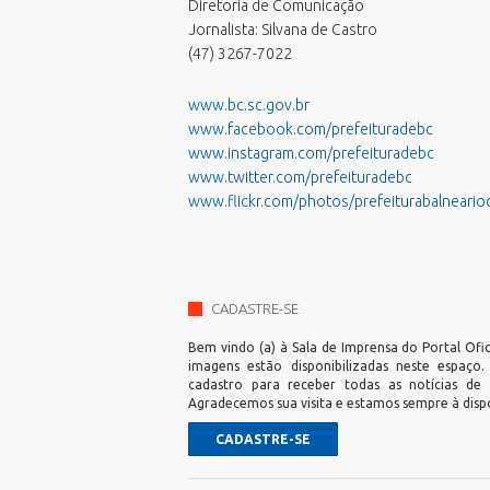
Processos Seletivos
Diretoria de Comunicação
Jornalista: Silvana de Castro
Relatório de Balneabilidade
(47) 3267-7022
Sala do Empreendedor - Cidade
Empreendedora
www.bc.sc.gov.br
Validar Certidão Negativa de Débitos
www.facebook.com/prefeituradebc
www.instagram.com/prefeituradebc
www.twitter.com/prefeituradebc
www.flickr.com/photos/prefeiturabalneari
CADASTRE-SE
Bem vindo (a) à Sala de Imprensa do Portal Ofic
imagens estão disponibilizadas neste espaço
cadastro para receber todas as notícias de
Agradecemos sua visita e estamos sempre à disp
CADASTRE-SE