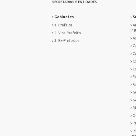
SECRETARIAS E ENTIDADES
Gabinetes
Se
1. Prefeita
Ar
Ins
2. Vice-Prefeito
As
3. Ex-Prefeitos
Ca
C
C
C
E
F
G
G
M
O
P
P