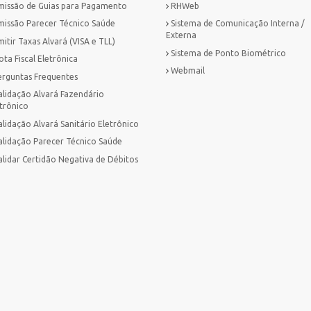
missão de Guias para Pagamento
RHWeb
missão Parecer Técnico Saúde
Sistema de Comunicação Interna /
Externa
itir Taxas Alvará (VISA e TLL)
Sistema de Ponto Biométrico
ta Fiscal Eletrônica
Webmail
erguntas Frequentes
alidação Alvará Fazendário
trônico
lidação Alvará Sanitário Eletrônico
alidação Parecer Técnico Saúde
alidar Certidão Negativa de Débitos