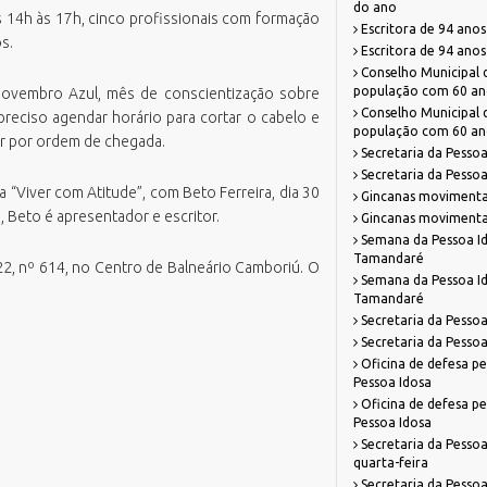
do ano
 14h às 17h, cinco profissionais com formação
azenda
missão Boletim de Débitos
RH Parcerias
Escritora de 94 anos 
s.
estão de Pessoas
missão de Guias para Pagamento
RHWeb
Escritora de 94 anos 
Orgão Colegiado
Conselho Municipal d
overno, Inovação e Orçamento
missão Parecer Técnico Saúde
Sistema de Comunicação Interna /
população com 60 an
Novembro Azul, mês de conscientização sobre
Comitê Gestor Financeiro
Externa
eio Ambiente e Sustentabilidade
mitir Taxas Alvará (VISA e TLL)
Conselho Municipal d
eciso agendar horário para cortar o cabelo e
Sistema de Ponto Biométrico
população com 60 an
er por ordem de chegada.
bras
ota Fiscal Eletrônica
Secretaria da Pesso
Webmail
essoa Idosa
erguntas Frequentes
Secretaria da Pesso
 “Viver com Atitude”, com Beto Ferreira, dia 30
Gincanas movimenta
lanejamento e Desenvolvimento
alidação Alvará Fazendário Eletrônico
 Beto é apresentador e escritor.
Gincanas movimenta
rbano
alidação Alvará Sanitário Eletrônico
Semana da Pessoa Id
rocuradoria Geral do Município
Tamandaré
alidação Parecer Técnico Saúde
22, nº 614, no Centro de Balneário Camboriú. O
Semana da Pessoa Id
aúde
alidar Certidão Negativa de Débitos
Tamandaré
egurança Pública
Secretaria da Pessoa
urismo
Secretaria da Pessoa
Oficina de defesa pe
Pessoa Idosa
Oficina de defesa pe
Pessoa Idosa
Secretaria da Pessoa
quarta-feira
Secretaria da Pessoa