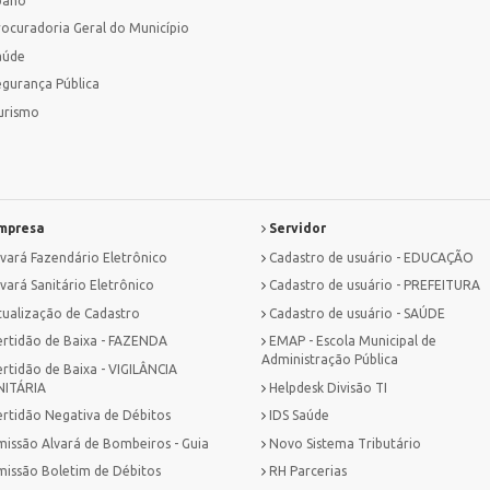
bano
rocuradoria Geral do Município
aúde
egurança Pública
urismo
mpresa
Servidor
lvará Fazendário Eletrônico
Cadastro de usuário - EDUCAÇÃO
vará Sanitário Eletrônico
Cadastro de usuário - PREFEITURA
tualização de Cadastro
Cadastro de usuário - SAÚDE
ertidão de Baixa - FAZENDA
EMAP - Escola Municipal de
Administração Pública
ertidão de Baixa - VIGILÂNCIA
NITÁRIA
Helpdesk Divisão TI
ertidão Negativa de Débitos
IDS Saúde
missão Alvará de Bombeiros - Guia
Novo Sistema Tributário
missão Boletim de Débitos
RH Parcerias