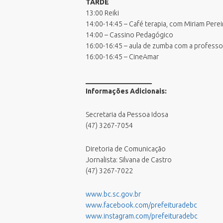
TARDE
13:00 Reiki
14:00-14:45 – Café terapia, com Miriam Pereir
14:00 – Cassino Pedagógico
16:00-16:45 – aula de zumba com a professor
16:00-16:45 – CineAmar
___________________
Informações Adicionais:
Secretaria da Pessoa Idosa
(47) 3267-7054
Diretoria de Comunicação
Jornalista: Silvana de Castro
(47) 3267-7022
www.bc.sc.gov.br
www.facebook.com/prefeituradebc
www.instagram.com/prefeituradebc