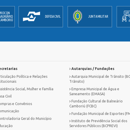
PROCON
BALNEÁRIO
DEFESA CIVIL
JUNTA MILITAR
CAMBORIÚ
cretarias
Autarquias / Fundações
ticulação Política e Relações
Autarquia Municipal de Trânsito (B
titucionais
Trânsito)
sistência Social, Mulher e Família
Empresa Municipal de Água e
Saneamento (EMASA)
sa Civil
Fundação Cultural de Balneário
ompras e Convênios
Camboriú (FCBC)
omunicação
Fundação Municipal de Esportes (F
ontroladoria Geral do Município
Instituto de Previdência Social dos
ducação
Servidores Públicos (BCPREVI)