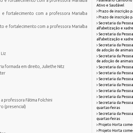
to e fortalecimento com a professora Marialba
Balneário Camboriú 
Ativo e Saudável
Prazo de inscrição p
o e fortalecimento com a professora Marialba
Prazo de inscrição p
Secretaria da Pessoa
to e fortalecimento com a professora Marialba
alfabetização e xadr
Secretaria da Pessoa
alfabetização e xadr
Secretaria da Pessoa
de adoção de animais
 Liz
Secretaria da Pessoa
de adoção de animais
ia formada em direito, Juliethe Nitz
Secretaria da Pessoa
ter
Secretaria da Pessoa
Secretaria da Pessoa
Secretaria da Pessoa
Secretaria da Pesso
Secretaria da Pesso
 a professora Fátima Folchini
Secretaria da Pessoa
ro (presencial)
quartas-feiras
Secretaria da Pessoa
quartas-feiras
Projeto Horta começa
Projeto Horta começa