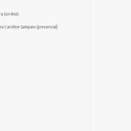
a (on-line)
a Caroline Sampaio (presencial)