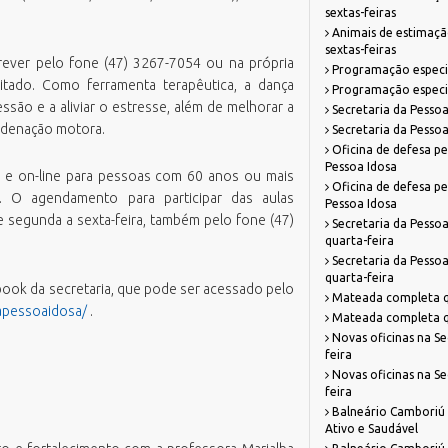
sextas-feiras
azenda
missão Boletim de Débitos
RH Parcerias
Animais de estimação
estão de Pessoas
missão de Guias para Pagamento
RHWeb
sextas-feiras
Orgão Colegiado
crever pelo fone (47) 3267-7054 ou na própria
Programação especia
overno, Inovação e Orçamento
missão Parecer Técnico Saúde
Sistema de Comunicação Interna /
itado. Como ferramenta terapêutica, a dança
Comitê Gestor Financeiro
Programação especia
Externa
eio Ambiente e Sustentabilidade
mitir Taxas Alvará (VISA e TLL)
ssão e a aliviar o estresse, além de melhorar a
Secretaria da Pessoa
Sistema de Ponto Biométrico
oordenação motora.
bras
ota Fiscal Eletrônica
Secretaria da Pessoa
Webmail
Oficina de defesa pe
essoa Idosa
erguntas Frequentes
Pessoa Idosa
is e on-line para pessoas com 60 anos ou mais
lanejamento e Desenvolvimento
alidação Alvará Fazendário Eletrônico
Oficina de defesa pe
. O agendamento para participar das aulas
rbano
Pessoa Idosa
alidação Alvará Sanitário Eletrônico
e segunda a sexta-feira, também pelo fone (47)
Secretaria da Pessoa
rocuradoria Geral do Município
quarta-feira
alidação Parecer Técnico Saúde
aúde
Secretaria da Pessoa
alidar Certidão Negativa de Débitos
quarta-feira
egurança Pública
ebook da secretaria, que pode ser acessado pelo
Mateada completa qu
apessoaidosa/
.
urismo
Mateada completa qu
Novas oficinas na Se
feira
Novas oficinas na Se
feira
Balneário Camboriú 
Ativo e Saudável