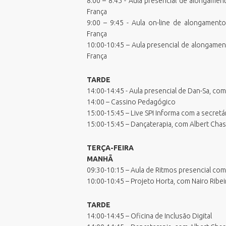
8:00 – 8:45 - Aula presencial de alongamen
Processos Seletivos
França
Relatório de Balneabilidade
9:00 – 9:45 - Aula on-line de alongament
Sala do Empreendedor - Cidade
França
Empreendedora
10:00-10:45 – Aula presencial de alongamen
Validar Certidão Negativa de Débitos
França
TARDE
14:00-14:45 - Aula presencial de Dan-Sa, com
14:00 – Cassino Pedagógico
15:00-15:45 – Live SPI Informa com a secretár
15:00-15:45 – Dançaterapia, com Albert Chas
TERÇA-FEIRA
MANHÃ
09:30-10:15 – Aula de Ritmos presencial com
10:00-10:45 – Projeto Horta, com Nairo Ribei
TARDE
14:00-14:45 – Oficina de Inclusão Digital