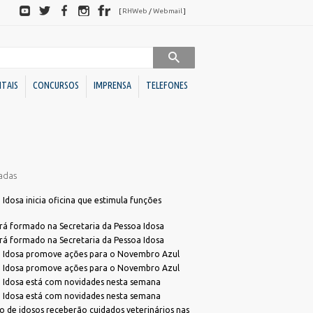
Redes
[
RHWeb
/
Webmail
]
sociais
ITAIS
CONCURSOS
IMPRENSA
TELEFONES
Sociedades de Economia
Downloads
Mista
adas
BC
Ato Declaratório VISA
BC Investimentos
Declaração de Acessibilidade para Alvará
Idosa inicia oficina que estimula funções
Declaração de ITBI
Conselhos
erá formado na Secretaria da Pessoa Idosa
Dúvidas Alvará
erá formado na Secretaria da Pessoa Idosa
Administrativos
a Idosa promove ações para o Novembro Azul
Programa de Cotação Pública
Direito
a Idosa promove ações para o Novembro Azul
FME)
Requerimento Análise de Projetos
a Idosa está com novidades nesta semana
Unidades
s
Requerimento Habite-se Sanitário
a Idosa está com novidades nesta semana
Descentralizadas
 de idosos receberão cuidados veterinários nas