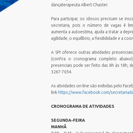
Emissão Boletim de Débitos
dançaterapeuta Albert Chaster.
F
E
Emissão de Guias para Pagamento
G
E
Fila Unica
Para participar, os idosos precisam se ins
G
E
secretaria, pois o número de vagas é lim
Geoprocessamento Novo
M
E
aumenta a autoestima, ajuda a tratar a depre
Horario Do Ônibus
agilidade, o equilíbrio, a flexibilidade e a c
O
N
IPTU 2026
P
P
Junta de Serviços Militar
A SPI oferece outras atividades presencia
P
V
Licitações ao vivo - Sala 01
(confira o cronograma completo abaixo)
U
V
presenciais pode ser feito das 8h às 18h, d
Licitações ao vivo - Sala 02
P
3267-7054.
V
MasterPlan
S
V
Negocia ISS BC/2026
S
As atividades on-line são exibidas pelo Fac
Oportunidades
link
https://www.facebook.com/secretariad
T
PCDs BC
CRONOGRAMA DE ATIVIDADES
Perguntas Frequentes
Plano Diretor
SEGUNDA-FEIRA
Plano Municipal de Educação (PME)
MANHÃ