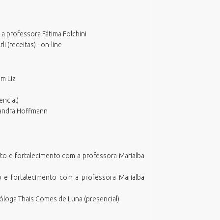
 a professora Fátima Folchini
 (receitas) - on-line
om Liz
encial)
Sandra Hoffmann
to e fortalecimento com a professora Marialba
o e fortalecimento com a professora Marialba
óloga Thais Gomes de Luna (presencial)