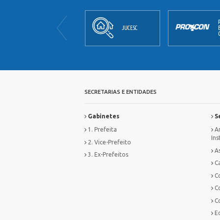
JORNAL
JUCESC
OFICIAL
SECRETARIAS E ENTIDADES
Gabinetes
Se
1. Prefeita
Ar
Ins
2. Vice-Prefeito
As
3. Ex-Prefeitos
Ca
C
C
C
E