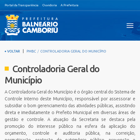
Portal da Transparência
Ouvidoria
A Prefeitura
Visual
nave
|
VOLTAR
PMBC
CONTROLADORIA GERAL DO MUNICÍPIO
Controladoria Geral do
Município
A Controladoria Geral do Município é o órgão central do Sistema de
Controle Interno deste Município, responsável por assessorar e
subsidiar o bom gerenciamento das atividades públicas, assistindo
direta e imediatamente o Prefeito Municipal em diversas áreas de
gestão e controle. A atuação da Secretaria se destaca pela
promoção do interesse público na esfera da aplicação do
orçamento, controle e auditoria pública, na correição,
normatização, proteção do patrimônio público, prevenção e