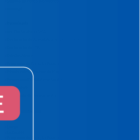
Sistema de Ponto Biométrico
Webmail
Downloads
Ato Declaratório VISA
Declaração de Acessibilidade para Alvará
Declaração de ITBI
Dúvidas Alvará
Programa de Cotação Pública
Requerimento Análise de Projetos
Requerimento Habite-se Sanitário
TeamViewer
Viabilidade de Zoneamento
EDITAIS E LICITAÇÕES
Editais
Licitações
Programa de Cotação Pública