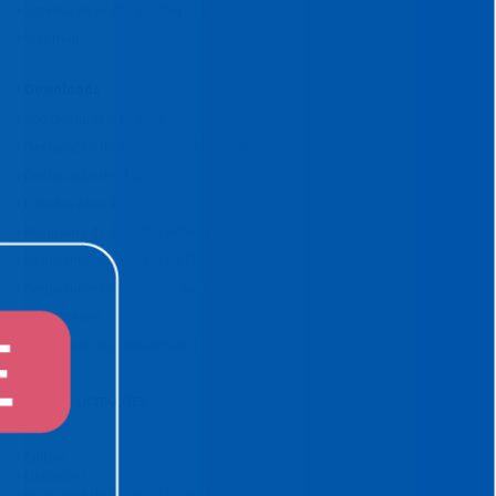
Sistema de Ponto Biométrico
Webmail
Downloads
Ato Declaratório VISA
Declaração de Acessibilidade para Alvará
Declaração de ITBI
Dúvidas Alvará
Programa de Cotação Pública
Requerimento Análise de Projetos
Requerimento Habite-se Sanitário
TeamViewer
Viabilidade de Zoneamento
EDITAIS E LICITAÇÕES
Editais
Licitações
Programa de Cotação Pública