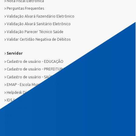
Nota Fiscal Eletrônica
Perguntas Frequentes
Validação Alvará Fazendário Eletrônico
Validação Alvará Sanitário Eletrônico
Validação Parecer Técnico Saúde
Validar Certidão Negativa de Débitos
Servidor
Cadastro de usuário - EDUCAÇÃO
Cadastro de usuário - PREFEITURA
Cadastro de usuário - SAÚDE
EMAP - Escola Municipal de Administração Pública
Helpdesk Divisão TI
IDS Saúde
Novo Sistema Tributário
RH Parcerias
RHWeb
Sistema de Comunicação Interna / Externa