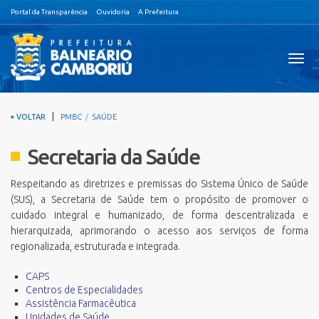
Portal da Transparência
Ouvidoria
A Prefeitura
Visual
nave
|
VOLTAR
PMBC
SAÚDE
Secretaria da Saúde
Respeitando as diretrizes e premissas do Sistema Único de Saúde
(SUS), a Secretaria de Saúde tem o propósito de promover o
cuidado integral e humanizado, de forma descentralizada e
hierarquizada, aprimorando o acesso aos serviços de forma
regionalizada, estruturada e integrada.
CAPS
Centros de Especialidades
Assistência Farmacêutica
Unidades de Saúde