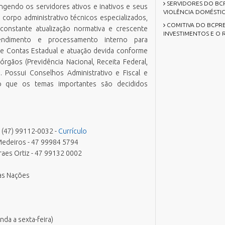
SERVIDORES DO BCP
angendo os servidores ativos e inativos e seus
azenda
missão Boletim de Débitos
RH Parcerias
VIOLÊNCIA DOMÉSTI
corpo administrativo técnicos especializados,
estão de Pessoas
missão de Guias para Pagamento
RHWeb
COMITIVA DO BCPRE
Orgão Colegiado
onstante atualização normativa e crescente
INVESTIMENTOS E O 
overno, Inovação e Orçamento
missão Parecer Técnico Saúde
Sistema de Comunicação Interna /
endimento e processamento interno para
Comitê Gestor Financeiro
Externa
de Contas Estadual e atuação devida conforme
eio Ambiente e Sustentabilidade
mitir Taxas Alvará (VISA e TLL)
Sistema de Ponto Biométrico
órgãos (Previdência Nacional, Receita Federal,
bras
ota Fiscal Eletrônica
). Possui Conselhos Administrativo e Fiscal e
Webmail
essoa Idosa
erguntas Frequentes
o que os temas importantes são decididos
lanejamento e Desenvolvimento
alidação Alvará Fazendário Eletrônico
rbano
alidação Alvará Sanitário Eletrônico
rocuradoria Geral do Município
alidação Parecer Técnico Saúde
aúde
 (47) 99112-0032 -
Currículo
alidar Certidão Negativa de Débitos
edeiros - 47 99984 5794
egurança Pública
aes Ortiz - 47 99132 0002
urismo
das Nações
da a sexta-feira)