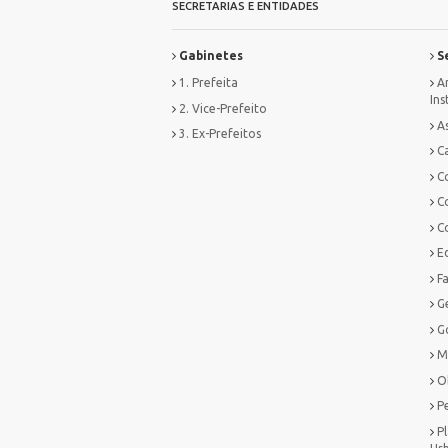
SECRETARIAS E ENTIDADES
Gabinetes
Se
1. Prefeita
Ar
Ins
2. Vice-Prefeito
As
3. Ex-Prefeitos
Ca
C
C
C
E
F
G
G
M
O
P
P