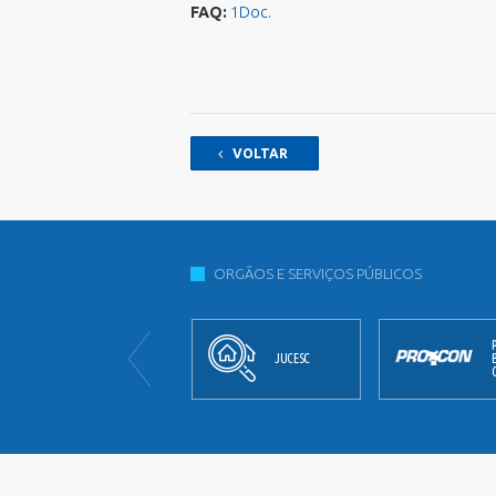
Processos Seletivos
FAQ:
1Doc.
Relatório de Balneabilidade
Sala do Empreendedor - Cidade
Empreendedora
Validar Certidão Negativa de Débitos
VOLTAR
ORGÃOS E SERVIÇOS PÚBLICOS
JORNAL
JUCESC
OFICIAL