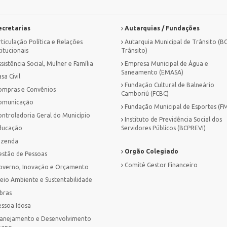
cretarias
Autarquias / Fundações
ticulação Política e Relações
Autarquia Municipal de Trânsito (B
titucionais
Trânsito)
sistência Social, Mulher e Família
Empresa Municipal de Água e
Saneamento (EMASA)
sa Civil
Fundação Cultural de Balneário
ompras e Convênios
Camboriú (FCBC)
omunicação
Fundação Municipal de Esportes (F
ontroladoria Geral do Município
Instituto de Previdência Social dos
ducação
Servidores Públicos (BCPREVI)
azenda
Orgão Colegiado
estão de Pessoas
Comitê Gestor Financeiro
overno, Inovação e Orçamento
eio Ambiente e Sustentabilidade
bras
essoa Idosa
lanejamento e Desenvolvimento