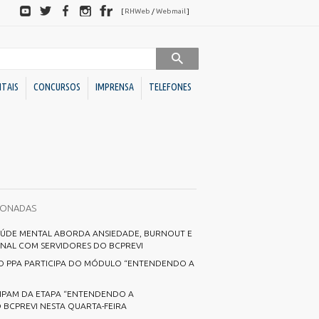
Redes
[
RHWeb
/
Webmail
]
sociais
ITAIS
CONCURSOS
IMPRENSA
TELEFONES
Sociedades de Economia
Downloads
Mista
BC
Ato Declaratório VISA
BC Investimentos
Declaração de Acessibilidade para Alvará
IONADAS
Declaração de ITBI
Conselhos
AÚDE MENTAL ABORDA ANSIEDADE, BURNOUT E
Dúvidas Alvará
AL COM SERVIDORES DO BCPREVI
Administrativos
Programa de Cotação Pública
 PPA PARTICIPA DO MÓDULO “ENTENDENDO A
Direito
FME)
Requerimento Análise de Projetos
Unidades
IPAM DA ETAPA “ENTENDENDO A
s
Requerimento Habite-se Sanitário
BCPREVI NESTA QUARTA-FEIRA
Descentralizadas