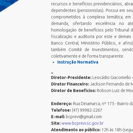
Emissão Boletim de Débitos
recursos e benefícios previdenciários, abr
F
E
Emissão de Guias para Pagamento
dependentes (pensionistas). Possui em seu 
G
E
comprometidos à complexa temática, em c
Fila Unica
G
E
demanda, ofertando excelência no at
Geoprocessamento Novo
homologação de benefícios pelo Tribunal 
M
E
Horario Do Ônibus
fiscalização e auditoria por este e demais 
O
N
IPTU 2026
Banco Central, Ministério Público, e afins
P
P
também Comitê de Investimentos, send
Junta de Serviços Militar
P
V
coletivamente e de forma transparente.
Licitações ao vivo - Sala 01
U
Instrução Normativa
V
Licitações ao vivo - Sala 02
P
_
V
MasterPlan
S
Diretor-Presidente:
Leocádio Giacomello -
V
Negocia ISS BC/2026
Diretor Financeiro:
Jackson Fernando de M
S
Diretor de Benefícios:
Robson Luiz de Mor
Oportunidades
T
PCDs BC
Endereço:
Rua Dinamarca, nº 175 - Bairro 
Perguntas Frequentes
Telefone:
(47) 99982-2267
E-mail:
bcprevi@gmail.com
Plano Diretor
Site:
www.bcprevi.sc.gov.br
Plano Municipal de Educação (PME)
Atendimento ao público:
12h às 18h (segun