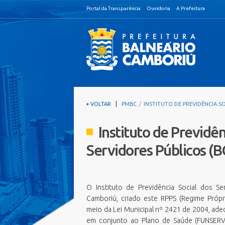
Portal da Transparência
Ouvidoria
A Prefeitura
|
VOLTAR
PMBC
INSTITUTO DE PREVIDÊNCIA SO
Gabinetes
Cidadão
Se
E
1. Prefeita
Atualização de Cadastro
Instituto de Previdên
A
A
I
2. Vice-Prefeito
Certidão de quitação ITBI
A
Servidores Públicos (
A
3. Ex-Prefeitos
Certidão Negativa de Débitos
A
C
Coleta de Resíduos
C
C
Coleta Seletiva
C
O Instituto de Previdência Social dos Se
C
S
COSIP
Camboriú, criado este RPPS (Regime Própr
C
C
meio da Lei Municipal nº 2421 de 2004, ad
Credenciamento Comércio Ambulante
em conjunto ao Plano de Saúde (FUNSERVIR
E
E