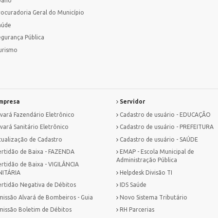
bano
rocuradoria Geral do Município
aúde
egurança Pública
urismo
mpresa
Servidor
lvará Fazendário Eletrônico
Cadastro de usuário - EDUCAÇÃO
vará Sanitário Eletrônico
Cadastro de usuário - PREFEITURA
tualização de Cadastro
Cadastro de usuário - SAÚDE
ertidão de Baixa - FAZENDA
EMAP - Escola Municipal de
Administração Pública
ertidão de Baixa - VIGILÂNCIA
NITÁRIA
Helpdesk Divisão TI
ertidão Negativa de Débitos
IDS Saúde
missão Alvará de Bombeiros - Guia
Novo Sistema Tributário
missão Boletim de Débitos
RH Parcerias