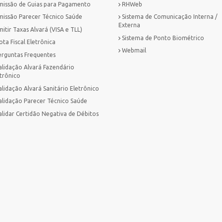
missão de Guias para Pagamento
RHWeb
missão Parecer Técnico Saúde
Sistema de Comunicação Interna /
Externa
itir Taxas Alvará (VISA e TLL)
Sistema de Ponto Biométrico
ta Fiscal Eletrônica
Webmail
erguntas Frequentes
alidação Alvará Fazendário
trônico
lidação Alvará Sanitário Eletrônico
alidação Parecer Técnico Saúde
alidar Certidão Negativa de Débitos