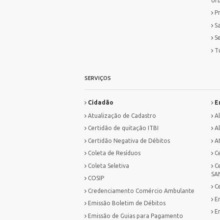
Ur
P
S
S
T
SERVIÇOS
Cidadão
E
Atualização de Cadastro
A
Certidão de quitação ITBI
Al
Certidão Negativa de Débitos
A
Coleta de Resíduos
C
Coleta Seletiva
C
SA
COSIP
C
Credenciamento Comércio Ambulante
E
Emissão Boletim de Débitos
E
Emissão de Guias para Pagamento