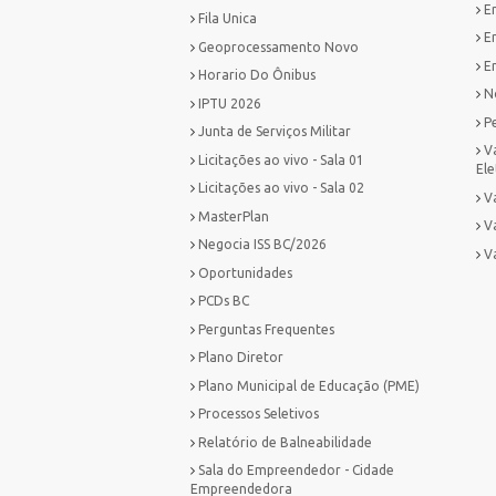
E
Fila Unica
E
Geoprocessamento Novo
Em
Horario Do Ônibus
No
IPTU 2026
P
Junta de Serviços Militar
V
Licitações ao vivo - Sala 01
Ele
Licitações ao vivo - Sala 02
Va
MasterPlan
V
Negocia ISS BC/2026
V
Oportunidades
PCDs BC
Perguntas Frequentes
Plano Diretor
Plano Municipal de Educação (PME)
Processos Seletivos
Relatório de Balneabilidade
Sala do Empreendedor - Cidade
Empreendedora