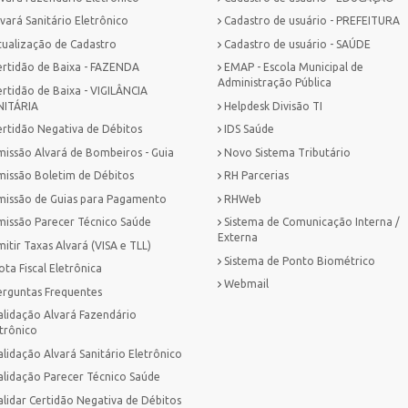
vará Sanitário Eletrônico
Cadastro de usuário - PREFEITURA
tualização de Cadastro
Cadastro de usuário - SAÚDE
ertidão de Baixa - FAZENDA
EMAP - Escola Municipal de
Administração Pública
ertidão de Baixa - VIGILÂNCIA
NITÁRIA
Helpdesk Divisão TI
ertidão Negativa de Débitos
IDS Saúde
missão Alvará de Bombeiros - Guia
Novo Sistema Tributário
missão Boletim de Débitos
RH Parcerias
missão de Guias para Pagamento
RHWeb
missão Parecer Técnico Saúde
Sistema de Comunicação Interna /
Externa
itir Taxas Alvará (VISA e TLL)
Sistema de Ponto Biométrico
ta Fiscal Eletrônica
Webmail
erguntas Frequentes
alidação Alvará Fazendário
trônico
lidação Alvará Sanitário Eletrônico
alidação Parecer Técnico Saúde
alidar Certidão Negativa de Débitos