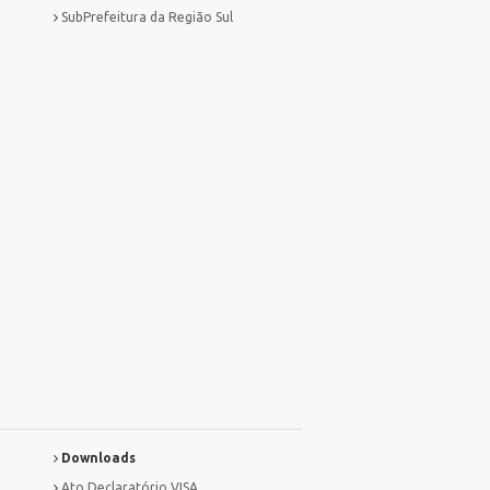
SubPrefeitura da Região Sul
Downloads
Ato Declaratório VISA