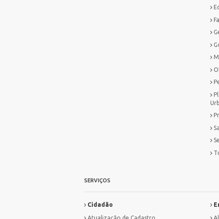
E
F
G
G
M
O
P
P
Ur
P
S
S
T
SERVIÇOS
Cidadão
E
Atualização de Cadastro
A