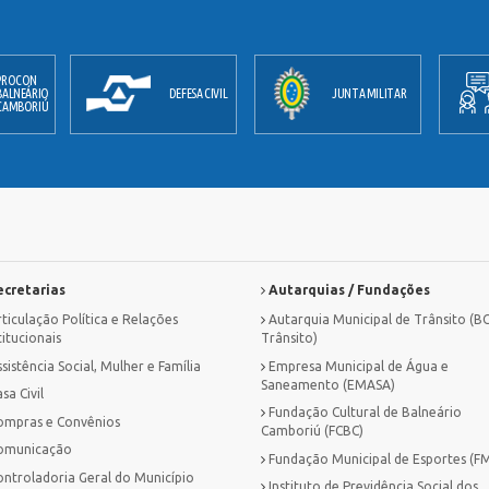
PROCON
BALNEÁRIO
DEFESA CIVIL
JUNTA MILITAR
CAMBORIÚ
cretarias
Autarquias / Fundações
ticulação Política e Relações
Autarquia Municipal de Trânsito (B
titucionais
Trânsito)
sistência Social, Mulher e Família
Empresa Municipal de Água e
Saneamento (EMASA)
sa Civil
Fundação Cultural de Balneário
ompras e Convênios
Camboriú (FCBC)
omunicação
Fundação Municipal de Esportes (F
ontroladoria Geral do Município
Instituto de Previdência Social dos