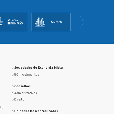
ACESSO A
PLANO
LEGISLAÇÃO
INFORMAÇÃO
DIRETOR
Sociedades de Economia Mista
C
BC Investimentos
Conselhos
Administrativos
Direito
ME)
Unidades Descentralizadas