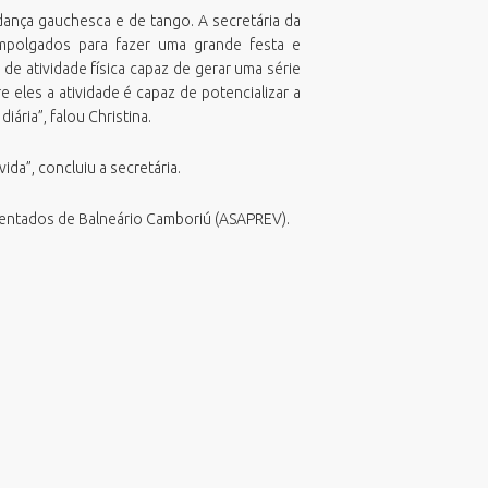
TeamViewer
dança gauchesca e de tango. A secretária da
SubPrefeitura da Região Sul
Viabilidade de Zoneamento
empolgados para fazer uma grande festa e
e atividade física capaz de gerar uma série
 eles a atividade é capaz de potencializar a
iária”, falou Christina.
da”, concluiu a secretária.
osentados de Balneário Camboriú (ASAPREV).