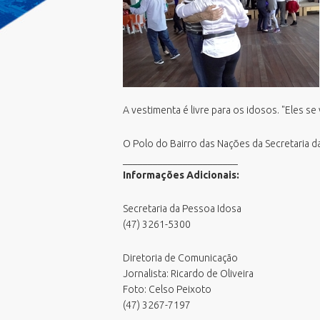
Emissão Boletim de Débitos
F
E
Emissão de Guias para Pagamento
G
E
Fila Unica
G
E
Geoprocessamento Novo
M
E
Horario Do Ônibus
O
N
IPTU 2026
A vestimenta é livre para os idosos. "Eles s
P
P
Junta de Serviços Militar
P
V
Licitações ao vivo - Sala 01
O Polo do Bairro das Nações da Secretaria 
U
V
_______________________
Licitações ao vivo - Sala 02
P
V
Informações Adicionais:
MasterPlan
S
V
Negocia ISS BC/2026
S
Secretaria da Pessoa Idosa
Oportunidades
(47) 3261-5300
T
PCDs BC
Diretoria de Comunicação
Perguntas Frequentes
Jornalista: Ricardo de Oliveira
Plano Diretor
Foto: Celso Peixoto
Plano Municipal de Educação (PME)
(47) 3267-7197