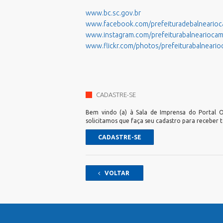
Processos Seletivos
www.bc.sc.gov.br
Relatório de Balneabilidade
www.facebook.com/prefeituradebalnearioc
Sala do Empreendedor - Cidade
www.instagram.com/prefeiturabalnearioca
Empreendedora
www.flickr.com/photos/prefeiturabalneari
Validar Certidão Negativa de Débitos
CADASTRE-SE
Bem vindo (a) à Sala de Imprensa do Portal Of
solicitamos que faça seu cadastro para receber 
CADASTRE-SE
VOLTAR