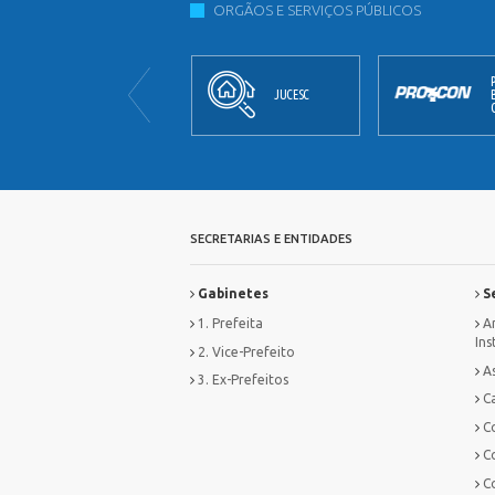
ORGÃOS E SERVIÇOS PÚBLICOS
JORNAL
JUCESC
OFICIAL
SECRETARIAS E ENTIDADES
Gabinetes
Se
1. Prefeita
Ar
Ins
2. Vice-Prefeito
As
3. Ex-Prefeitos
Ca
C
C
C