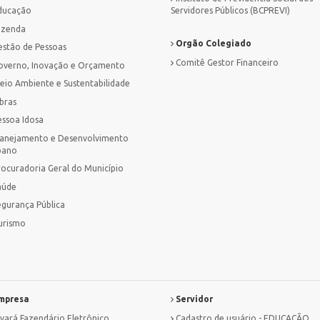
ducação
Servidores Públicos (BCPREVI)
azenda
Orgão Colegiado
estão de Pessoas
Comitê Gestor Financeiro
overno, Inovação e Orçamento
eio Ambiente e Sustentabilidade
bras
essoa Idosa
lanejamento e Desenvolvimento
bano
rocuradoria Geral do Município
aúde
egurança Pública
urismo
mpresa
Servidor
lvará Fazendário Eletrônico
Cadastro de usuário - EDUCAÇÃO