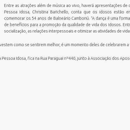
azenda
missão Boletim de Débitos
RH Parcerias
Entre as atrações além de música ao vivo, haverá apresentações de 
Pessoa Idosa, Christina Barichello, conta que os idosos estão 
estão de Pessoas
missão de Guias para Pagamento
RHWeb
Orgão Colegiado
comemorar os 54 anos de Balneário Camboriú. “A dança é uma forma d
overno, Inovação e Orçamento
missão Parecer Técnico Saúde
Sistema de Comunicação Interna /
de benefícios para a promoção da qualidade de vida dos idosos. Entre
Comitê Gestor Financeiro
Externa
eio Ambiente e Sustentabilidade
mitir Taxas Alvará (VISA e TLL)
socialização, as relações interpessoais e otimizar as atividades de vida d
Sistema de Ponto Biométrico
bras
ota Fiscal Eletrônica
Webmail
e vestem como se sentirem melhor, é um momento deles de celebrarem a vi
essoa Idosa
erguntas Frequentes
lanejamento e Desenvolvimento
alidação Alvará Fazendário Eletrônico
da Pessoa Idosa, fica na Rua Paraguai nº440, junto à Associação dos Ap
rbano
alidação Alvará Sanitário Eletrônico
rocuradoria Geral do Município
alidação Parecer Técnico Saúde
aúde
alidar Certidão Negativa de Débitos
egurança Pública
urismo