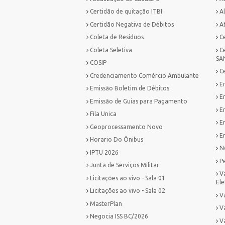
Certidão de quitação ITBI
Al
Certidão Negativa de Débitos
A
Coleta de Resíduos
C
Coleta Seletiva
C
SA
COSIP
C
Credenciamento Comércio Ambulante
E
Emissão Boletim de Débitos
E
Emissão de Guias para Pagamento
E
Fila Unica
E
Geoprocessamento Novo
Em
Horario Do Ônibus
No
IPTU 2026
P
Junta de Serviços Militar
V
Licitações ao vivo - Sala 01
Ele
Licitações ao vivo - Sala 02
Va
MasterPlan
V
Negocia ISS BC/2026
V