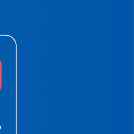
Sistema de Ponto Biométrico
Webmail
Downloads
Ato Declaratório VISA
Declaração de Acessibilidade para Alvará
Declaração de ITBI
Dúvidas Alvará
Programa de Cotação Pública
Requerimento Análise de Projetos
Requerimento Habite-se Sanitário
TeamViewer
Viabilidade de Zoneamento
EDITAIS E LICITAÇÕES
Editais
Licitações
Programa de Cotação Pública