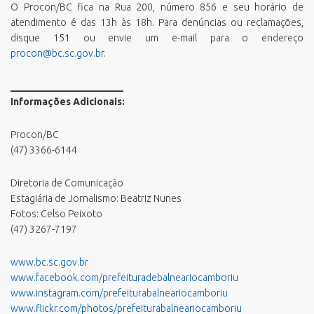
O Procon/BC fica na Rua 200, número 856 e seu horário de
atendimento é das 13h às 18h. Para denúncias ou reclamações,
disque 151 ou envie um e-mail para o endereço
procon@bc.sc.gov.br
.
_______________________
Informações Adicionais:
Procon/BC
(47) 3366-6144
Diretoria de Comunicação
Estagiária de Jornalismo: Beatriz Nunes
Fotos: Celso Peixoto
(47) 3267-7197
www.bc.sc.gov.br
www.facebook.com/prefeituradebalneariocamboriu
www.instagram.com/prefeiturabalneariocamboriu
www.flickr.com/photos/prefeiturabalneariocamboriu