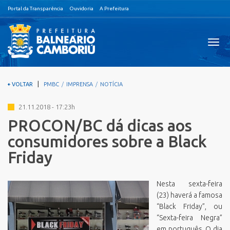
Portal da Transparência
Ouvidoria
A Prefeitura
Visual
nave
|
VOLTAR
PMBC
IMPRENSA
NOTÍCIA
21.11.2018 - 17:23h
PROCON/BC dá dicas aos
consumidores sobre a Black
Friday
Nesta sexta-feira
(23) haverá a famosa
“Black Friday”, ou
“Sexta-feira Negra”
em português. O dia