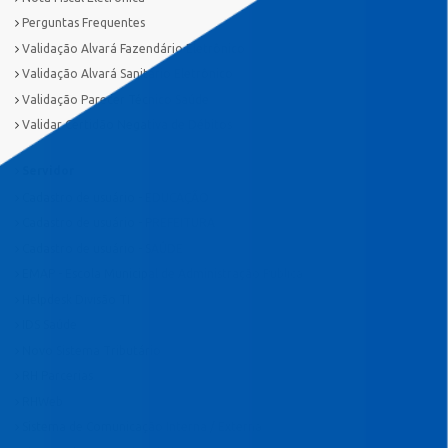
Perguntas Frequentes
Validação Alvará Fazendário Eletrônico
Validação Alvará Sanitário Eletrônico
Validação Parecer Técnico Saúde
Validar Certidão Negativa de Débitos
Servidor
Cadastro de usuário - EDUCAÇÃO
Cadastro de usuário - PREFEITURA
Cadastro de usuário - SAÚDE
EMAP - Escola Municipal de Administração Pública
Helpdesk Divisão TI
IDS Saúde
Novo Sistema Tributário
RH Parcerias
RHWeb
Sistema de Comunicação Interna / Externa