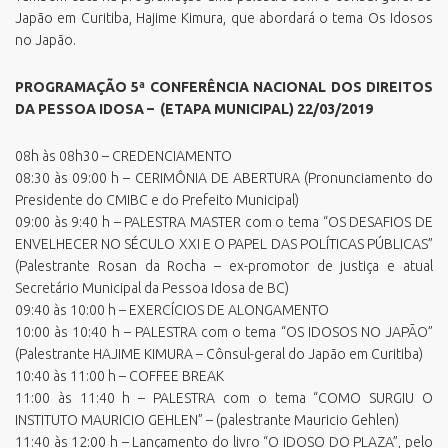
Japão em Curitiba, Hajime Kimura, que abordará o tema Os Idosos
no Japão.
PROGRAMAÇÃO 5ª CONFERÊNCIA NACIONAL DOS DIREITOS
DA PESSOA IDOSA – (ETAPA MUNICIPAL) 22/03/2019
08h às 08h30 – CREDENCIAMENTO
08:30 às 09:00 h – CERIMÔNIA DE ABERTURA (Pronunciamento do
Presidente do CMIBC e do Prefeito Municipal)
09:00 às 9:40 h – PALESTRA MASTER com o tema “OS DESAFIOS DE
ENVELHECER NO SÉCULO XXI E O PAPEL DAS POLÍTICAS PÚBLICAS”
(Palestrante Rosan da Rocha – ex-promotor de justiça e atual
Secretário Municipal da Pessoa Idosa de BC)
09:40 às 10:00 h – EXERCÍCIOS DE ALONGAMENTO
10:00 às 10:40 h – PALESTRA com o tema “OS IDOSOS NO JAPÃO”
(Palestrante HAJIME KIMURA – Cônsul-geral do Japão em Curitiba)
10:40 às 11:00 h – COFFEE BREAK
11:00 às 11:40 h – PALESTRA com o tema “COMO SURGIU O
INSTITUTO MAURICIO GEHLEN” – (palestrante Mauricio Gehlen)
11:40 às 12:00 h – Lançamento do livro “O IDOSO DO PLAZA”, pelo