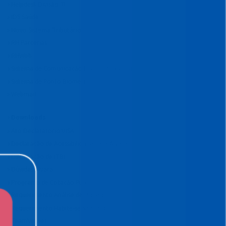
Helpdesk Divisão TI
IDS Saúde
Novo Sistema Tributário
RH Parcerias
RHWeb
Sistema de Comunicação Interna / Externa
Sistema de Ponto Biométrico
Webmail
Downloads
Ato Declaratório VISA
Declaração de Acessibilidade para Alvará
Declaração de ITBI
Dúvidas Alvará
Programa de Cotação Pública
Requerimento Análise de Projetos
Requerimento Habite-se Sanitário
TeamViewer