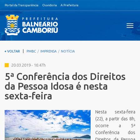
Portal da Transparência
Ouvidoria
A Prefeitura
Visual
nave
|
VOLTAR
PMBC
IMPRENSA
NOTÍCIA
20.03.2019 - 16:47h
5ª Conferência dos Direitos
da Pessoa Idosa é nesta
sexta-feira
Nesta sexta-feira
(22), a partir das 8h,
ocorre a 5ª
Conferência dos
Direitos da Pessoa