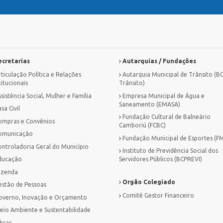
cretarias
Autarquias / Fundações
ticulação Política e Relações
Autarquia Municipal de Trânsito (B
titucionais
Trânsito)
sistência Social, Mulher e Família
Empresa Municipal de Água e
Saneamento (EMASA)
sa Civil
Fundação Cultural de Balneário
ompras e Convênios
Camboriú (FCBC)
omunicação
Fundação Municipal de Esportes (F
ontroladoria Geral do Município
Instituto de Previdência Social dos
ducação
Servidores Públicos (BCPREVI)
azenda
Orgão Colegiado
estão de Pessoas
Comitê Gestor Financeiro
overno, Inovação e Orçamento
eio Ambiente e Sustentabilidade
bras