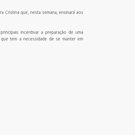
TeamViewer
SubPrefeitura da Região Sul
Viabilidade de Zoneamento
ra Cristina que, nesta semana, ensinará aos
rincipais incentivar a preparação de uma
co que tem a necessidade de se manter em