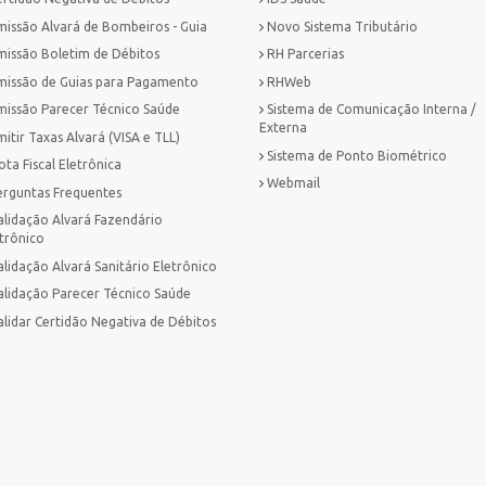
missão Alvará de Bombeiros - Guia
Novo Sistema Tributário
missão Boletim de Débitos
RH Parcerias
missão de Guias para Pagamento
RHWeb
missão Parecer Técnico Saúde
Sistema de Comunicação Interna /
Externa
itir Taxas Alvará (VISA e TLL)
Sistema de Ponto Biométrico
ta Fiscal Eletrônica
Webmail
erguntas Frequentes
alidação Alvará Fazendário
trônico
lidação Alvará Sanitário Eletrônico
alidação Parecer Técnico Saúde
alidar Certidão Negativa de Débitos