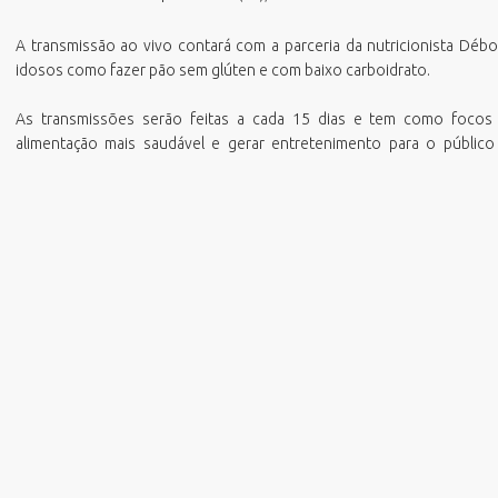
azenda
missão Boletim de Débitos
RH Parcerias
A transmissão ao vivo contará com a parceria da nutricionista Débo
estão de Pessoas
missão de Guias para Pagamento
RHWeb
Orgão Colegiado
idosos como fazer pão sem glúten e com baixo carboidrato.
overno, Inovação e Orçamento
missão Parecer Técnico Saúde
Sistema de Comunicação Interna /
Comitê Gestor Financeiro
Externa
eio Ambiente e Sustentabilidade
mitir Taxas Alvará (VISA e TLL)
As transmissões serão feitas a cada 15 dias e tem como focos p
Sistema de Ponto Biométrico
alimentação mais saudável e gerar entretenimento para o públi
bras
ota Fiscal Eletrônica
Webmail
essoa Idosa
erguntas Frequentes
lanejamento e Desenvolvimento
alidação Alvará Fazendário Eletrônico
rbano
alidação Alvará Sanitário Eletrônico
rocuradoria Geral do Município
alidação Parecer Técnico Saúde
aúde
alidar Certidão Negativa de Débitos
egurança Pública
urismo