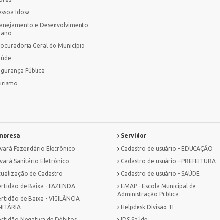
essoa Idosa
lanejamento e Desenvolvimento
bano
rocuradoria Geral do Município
aúde
egurança Pública
urismo
mpresa
Servidor
lvará Fazendário Eletrônico
Cadastro de usuário - EDUCAÇÃO
vará Sanitário Eletrônico
Cadastro de usuário - PREFEITURA
tualização de Cadastro
Cadastro de usuário - SAÚDE
ertidão de Baixa - FAZENDA
EMAP - Escola Municipal de
Administração Pública
ertidão de Baixa - VIGILÂNCIA
NITÁRIA
Helpdesk Divisão TI
ertidão Negativa de Débitos
IDS Saúde