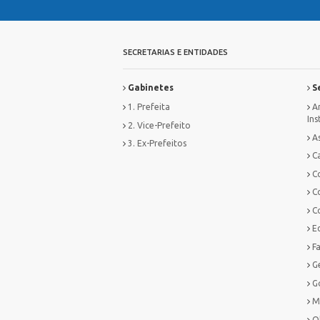
SECRETARIAS E ENTIDADES
Gabinetes
Se
1. Prefeita
Ar
Ins
2. Vice-Prefeito
As
3. Ex-Prefeitos
Ca
C
C
C
E
F
G
G
M
O