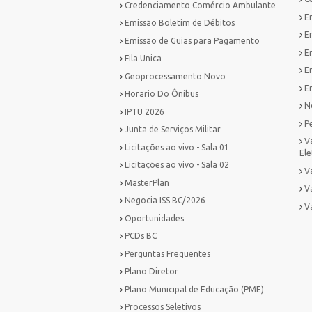
Credenciamento Comércio Ambulante
E
Emissão Boletim de Débitos
E
Emissão de Guias para Pagamento
E
Fila Unica
E
Geoprocessamento Novo
Em
Horario Do Ônibus
No
IPTU 2026
P
Junta de Serviços Militar
V
Licitações ao vivo - Sala 01
Ele
Licitações ao vivo - Sala 02
Va
MasterPlan
V
Negocia ISS BC/2026
V
Oportunidades
PCDs BC
Perguntas Frequentes
Plano Diretor
Plano Municipal de Educação (PME)
Processos Seletivos