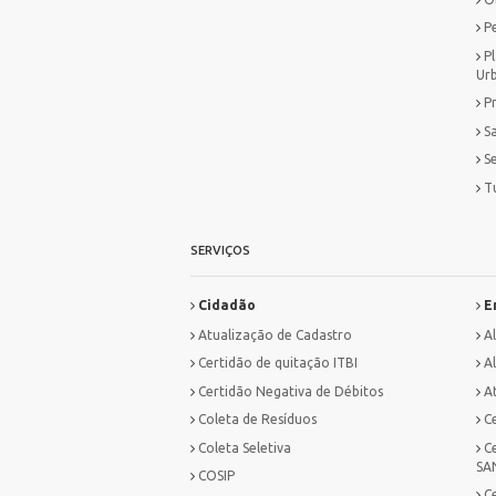
P
P
Ur
P
S
S
T
SERVIÇOS
Cidadão
E
Atualização de Cadastro
A
Certidão de quitação ITBI
Al
Certidão Negativa de Débitos
A
Coleta de Resíduos
C
Coleta Seletiva
C
SA
COSIP
C