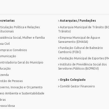
cretarias
Autarquias / Fundações
ticulação Política e Relações
Autarquia Municipal de Trânsito (B
titucionais
Trânsito)
sistência Social, Mulher e Família
Empresa Municipal de Água e
Saneamento (EMASA)
sa Civil
Fundação Cultural de Balneário
ompras e Convênios
Camboriú (FCBC)
omunicação
Fundação Municipal de Esportes (F
ontroladoria Geral do Município
Instituto de Previdência Social dos
ducação
Servidores Públicos (BCPREVI)
azenda
Orgão Colegiado
estão de Pessoas
Comitê Gestor Financeiro
overno, Inovação e Orçamento
eio Ambiente e Sustentabilidade
bras
essoa Idosa