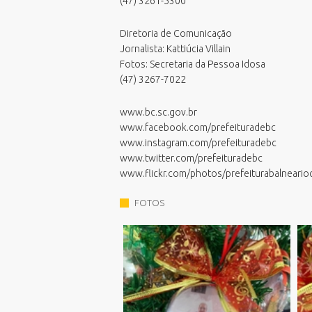
(47) 3261-5300
Processos Seletivos
Relatório de Balneabilidade
Diretoria de Comunicação
Sala do Empreendedor - Cidade
Jornalista: Kattiúcia Villain
Empreendedora
Fotos: Secretaria da Pessoa Idosa
Validar Certidão Negativa de Débitos
(47) 3267-7022
www.bc.sc.gov.br
www.facebook.com/prefeituradebc
www.instagram.com/prefeituradebc
www.twitter.com/prefeituradebc
www.flickr.com/photos/prefeiturabalneari
FOTOS