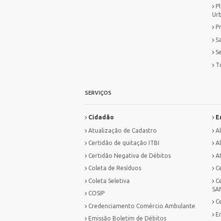
P
Ur
P
S
S
T
SERVIÇOS
Cidadão
E
Atualização de Cadastro
A
Certidão de quitação ITBI
Al
Certidão Negativa de Débitos
A
Coleta de Resíduos
C
Coleta Seletiva
C
SA
COSIP
C
Credenciamento Comércio Ambulante
E
Emissão Boletim de Débitos