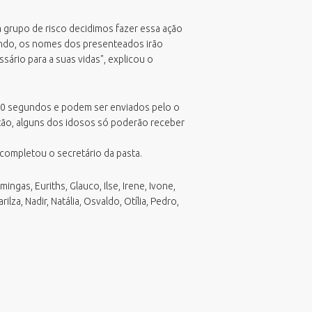
TeamViewer
SubPrefeitura da Região Sul
Viabilidade de Zoneamento
 grupo de risco decidimos fazer essa ação
gando, os nomes dos presenteados irão
sário para a suas vidas", explicou o
30 segundos e podem ser enviados pelo o
ção, alguns dos idosos só poderão receber
completou o secretário da pasta.
ngas, Euriths, Glauco, Ilse, Irene, Ivone,
za, Nadir, Natália, Osvaldo, Otília, Pedro,