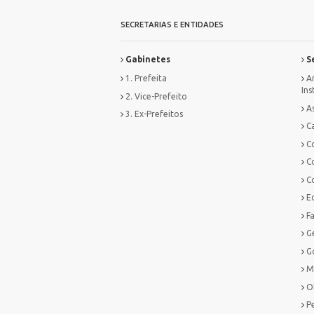
SECRETARIAS E ENTIDADES
Gabinetes
Se
1. Prefeita
Ar
Ins
2. Vice-Prefeito
As
3. Ex-Prefeitos
Ca
C
C
C
E
F
G
G
M
O
P