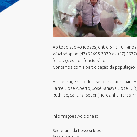
Emissão Boletim de Débitos
F
E
Emissão de Guias para Pagamento
G
E
Fila Unica
G
E
Geoprocessamento Novo
M
E
Horario Do Ônibus
O
N
IPTU 2026
Ao todo são 43 idosos, entre 57 e 101 ano
P
P
Junta de Serviços Militar
WhatsApp no (47) 99695-7379 ou (47) 99776
P
V
Licitações ao vivo - Sala 01
felicitações dos funcionários.
U
V
Contamos com a participação da população, p
Licitações ao vivo - Sala 02
P
V
MasterPlan
S
As mensagens podem ser destinadas para Adel, 
V
Negocia ISS BC/2026
S
Jaime, José Alberto, José Samaya, José Luís, L
Oportunidades
Ruthilde, Santina, Sedení, Terezinha, Teresinh
T
PCDs BC
__________________
Perguntas Frequentes
Informações Adicionais:
Plano Diretor
Plano Municipal de Educação (PME)
Secretaria da Pessoa Idosa