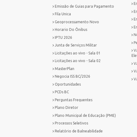
E
Emissão de Guias para Pagamento
E
Fila Unica
E
Geoprocessamento Novo
Em
Horario Do Ônibus
No
IPTU 2026
P
Junta de Serviços Militar
V
Licitações ao vivo - Sala 01
Ele
Licitações ao vivo - Sala 02
Va
MasterPlan
V
Negocia ISS BC/2026
V
Oportunidades
PCDs BC
Perguntas Frequentes
Plano Diretor
Plano Municipal de Educação (PME)
Processos Seletivos
Relatório de Balneabilidade