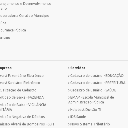
lanejamento e Desenvolvimento
bano
rocuradoria Geral do Município
aúde
egurança Pública
urismo
mpresa
Servidor
lvará Fazendário Eletrônico
Cadastro de usuário - EDUCAÇÃO
vará Sanitário Eletrônico
Cadastro de usuário - PREFEITURA
tualização de Cadastro
Cadastro de usuário - SAÚDE
ertidão de Baixa - FAZENDA
EMAP - Escola Municipal de
Administração Pública
ertidão de Baixa - VIGILÂNCIA
NITÁRIA
Helpdesk Divisão TI
ertidão Negativa de Débitos
IDS Saúde
missão Alvará de Bombeiros - Guia
Novo Sistema Tributário