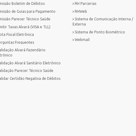
missão Boletim de Débitos
RH Parcerias
missão de Guias para Pagamento
RHWeb
missão Parecer Técnico Saúde
Sistema de Comunicação Interna /
Externa
itir Taxas Alvará (VISA e TLL)
Sistema de Ponto Biométrico
ta Fiscal Eletrônica
Webmail
erguntas Frequentes
alidação Alvará Fazendário
trônico
lidação Alvará Sanitário Eletrônico
alidação Parecer Técnico Saúde
alidar Certidão Negativa de Débitos