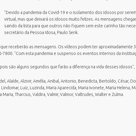
azenda
missão Boletim de Débitos
RH Parcerias
"Devido a pandemia da Covid-19 e o isolamento dos idosos por serem
estão de Pessoas
missão de Guias para Pagamento
RHWeb
Orgão Colegiado
virtual, mas que deixará os idosos muito felizes. As mensagens che
overno, Inovação e Orçamento
missão Parecer Técnico Saúde
Sistema de Comunicação Interna /
saindo da lista para que outros não fiquem sem este carinho tão neces
Comitê Gestor Financeiro
Externa
eio Ambiente e Sustentabilidade
mitir Taxas Alvará (VISA e TLL)
secretário da Pessoa Idosa, Paulo Senk.
Sistema de Ponto Biométrico
bras
ota Fiscal Eletrônica
Webmail
s que receberão as mensagens. Os vídeos podem ter aproximadamente 
essoa Idosa
erguntas Frequentes
-7800. "Com esta pandemia e suspenso os eventos internos da Institui
lanejamento e Desenvolvimento
alidação Alvará Fazendário Eletrônico
rbano
alidação Alvará Sanitário Eletrônico
ois são alguns segundos que farão a diferença na vida desses idosos", 
rocuradoria Geral do Município
alidação Parecer Técnico Saúde
aúde
Alaíde, Alzivir, Amélia, Anibal, Antonio, Benedicta, Bertoldo, César, Domi
alidar Certidão Negativa de Débitos
egurança Pública
indomar, Luiz, Luzinda, Maria Aparecida, Maria Ivonete, Maria Helena, Maril
a Maria, Tharcius, Valdira, Valmir, Valmor, Valtrudes, Walter e Zulma.
urismo