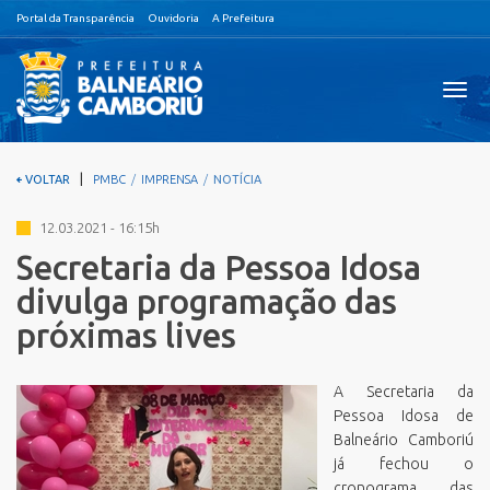
Portal da Transparência
Ouvidoria
A Prefeitura
Visual
nave
|
VOLTAR
PMBC
IMPRENSA
NOTÍCIA
12.03.2021 - 16:15h
Secretaria da Pessoa Idosa
divulga programação das
próximas lives
A Secretaria da
Pessoa Idosa de
Balneário Camboriú
já fechou o
cronograma das