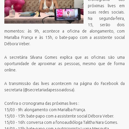
próximas lives em
suas redes sociais.
Na segunda-feira,
15, serão dois
momentos: às 9h, acontece a oficina de alongamento, com
Marialba França e às 15h, o bate-papo com a assistente social
Débora Veber.
A secretária Silvana Gomes explica que as oficinas são uma
oportunidade de aproximar as pessoas, mesmo que de forma
online.
A transmissão das lives acontecem na página do Facebook da
secretaria (@secretariadapessoaidosa).
Confira o cronograma das próximas lives :
15/03 - 9h: alongamento com Marialba França.
15/03 - 15h: bate-papo com a assistente social Débora Veber.
15/03 - 16h: conversa com a fonoaudióloga Talitha Nara Gomes.
16/03 - 15h: bate-papo com a nutricionista Luana Mesquita.