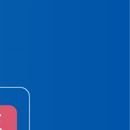
RH Parcerias
RHWeb
Sistema de Comunicação Interna / Externa
Sistema de Ponto Biométrico
Webmail
Downloads
Ato Declaratório VISA
Declaração de Acessibilidade para Alvará
Declaração de ITBI
Dúvidas Alvará
Programa de Cotação Pública
Requerimento Análise de Projetos
Requerimento Habite-se Sanitário
TeamViewer
Viabilidade de Zoneamento