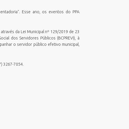
TeamViewer
SubPrefeitura da Região Sul
Viabilidade de Zoneamento
entadoria". Esse ano, os eventos do PPA
o através da Lei Municipal nº 129/2019 de 23
ocial dos Servidores Públicos (BCPREVI), à
panhar o servidor público efetivo municipal,
47) 3267-7054.