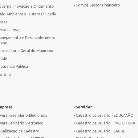
Comitê Gestor Financeiro
overno, Inovação e Orçamento
eio Ambiente e Sustentabilidade
bras
essoa Idosa
lanejamento e Desenvolvimento
bano
rocuradoria Geral do Município
aúde
egurança Pública
urismo
mpresa
Servidor
lvará Fazendário Eletrônico
Cadastro de usuário - EDUCAÇÃO
vará Sanitário Eletrônico
Cadastro de usuário - PREFEITURA
tualização de Cadastro
Cadastro de usuário - SAÚDE