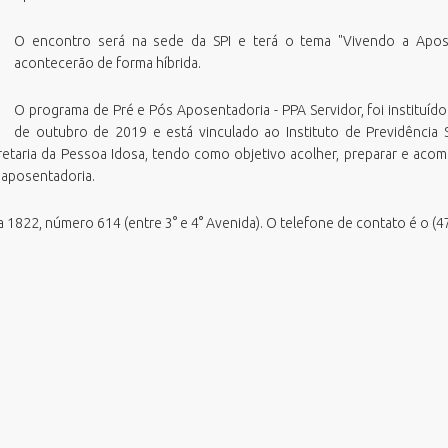
azenda
missão Boletim de Débitos
RH Parcerias
O encontro será na sede da SPI e terá o tema "Vivendo a Apos
estão de Pessoas
missão de Guias para Pagamento
RHWeb
Orgão Colegiado
acontecerão de forma híbrida.
overno, Inovação e Orçamento
missão Parecer Técnico Saúde
Sistema de Comunicação Interna /
Comitê Gestor Financeiro
Externa
eio Ambiente e Sustentabilidade
mitir Taxas Alvará (VISA e TLL)
O programa de Pré e Pós Aposentadoria - PPA Servidor, foi instituíd
Sistema de Ponto Biométrico
bras
ota Fiscal Eletrônica
de outubro de 2019 e está vinculado ao Instituto de Previdência S
Webmail
retaria da Pessoa Idosa, tendo como objetivo acolher, preparar e acom
essoa Idosa
erguntas Frequentes
a aposentadoria.
lanejamento e Desenvolvimento
alidação Alvará Fazendário Eletrônico
rbano
alidação Alvará Sanitário Eletrônico
Rua 1822, número 614 (entre 3° e 4° Avenida). O telefone de contato é o (
rocuradoria Geral do Município
alidação Parecer Técnico Saúde
aúde
alidar Certidão Negativa de Débitos
egurança Pública
urismo