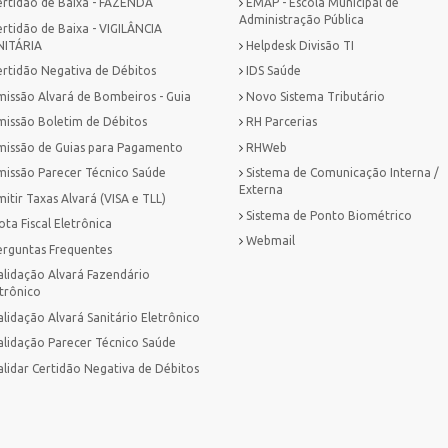
ertidão de Baixa - FAZENDA
EMAP - Escola Municipal de
Administração Pública
ertidão de Baixa - VIGILÂNCIA
NITÁRIA
Helpdesk Divisão TI
ertidão Negativa de Débitos
IDS Saúde
missão Alvará de Bombeiros - Guia
Novo Sistema Tributário
missão Boletim de Débitos
RH Parcerias
missão de Guias para Pagamento
RHWeb
missão Parecer Técnico Saúde
Sistema de Comunicação Interna /
Externa
itir Taxas Alvará (VISA e TLL)
Sistema de Ponto Biométrico
ta Fiscal Eletrônica
Webmail
erguntas Frequentes
alidação Alvará Fazendário
trônico
lidação Alvará Sanitário Eletrônico
alidação Parecer Técnico Saúde
alidar Certidão Negativa de Débitos