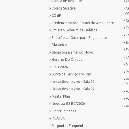
Coleta de Resíduos
C
Coleta Seletiva
C
SA
COSIP
C
Credenciamento Comércio Ambulante
E
Emissão Boletim de Débitos
E
Emissão de Guias para Pagamento
E
Fila Unica
E
Geoprocessamento Novo
Em
Horario Do Ônibus
No
IPTU 2026
P
Junta de Serviços Militar
V
Licitações ao vivo - Sala 01
Ele
Licitações ao vivo - Sala 02
Va
MasterPlan
V
Negocia ISS BC/2026
V
Oportunidades
PCDs BC
Perguntas Frequentes