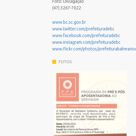
Processos Seletivos
Foto: Divulgação
(47) 3267-7022
Relatório de Balneabilidade
Sala do Empreendedor - Cidade
www.bc.sc.gov.br
Empreendedora
www.twitter.com/prefeituradebc
Validar Certidão Negativa de Débitos
www.facebook.com/prefeituradebc
www.instagram.com/prefeituradebc
www.flickr.com/photos/prefeiturabalneari
FOTOS