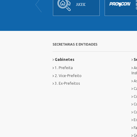
JORNAL
JUCESC
OFICIAL
SECRETARIAS E ENTIDADES
Gabinetes
Se
1. Prefeita
Ar
Ins
2. Vice-Prefeito
As
3. Ex-Prefeitos
Ca
C
C
C
E
F
G