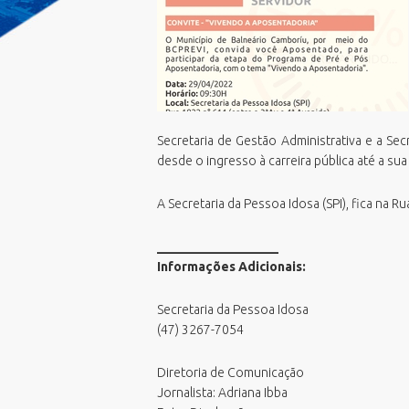
Emissão Boletim de Débitos
F
E
Emissão de Guias para Pagamento
G
E
Fila Unica
G
E
Geoprocessamento Novo
M
E
Horario Do Ônibus
O
N
IPTU 2026
Secretaria de Gestão Administrativa e a Sec
P
P
Junta de Serviços Militar
desde o ingresso à carreira pública até a su
P
V
Licitações ao vivo - Sala 01
U
V
A Secretaria da Pessoa Idosa (SPI), fica na 
Licitações ao vivo - Sala 02
P
V
MasterPlan
S
___________________
V
Negocia ISS BC/2026
S
Informações Adicionais:
Oportunidades
T
PCDs BC
Secretaria da Pessoa Idosa
(47) 3267-7054
Perguntas Frequentes
Plano Diretor
Diretoria de Comunicação
Plano Municipal de Educação (PME)
Jornalista: Adriana Ibba