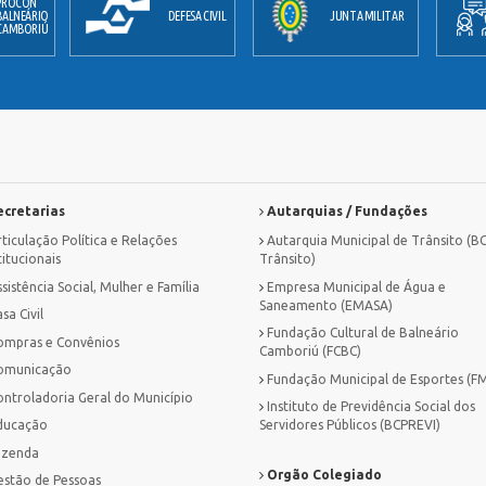
PROCON
BALNEÁRIO
DEFESA CIVIL
JUNTA MILITAR
CAMBORIÚ
cretarias
Autarquias / Fundações
ticulação Política e Relações
Autarquia Municipal de Trânsito (B
titucionais
Trânsito)
sistência Social, Mulher e Família
Empresa Municipal de Água e
Saneamento (EMASA)
sa Civil
Fundação Cultural de Balneário
ompras e Convênios
Camboriú (FCBC)
omunicação
Fundação Municipal de Esportes (F
ontroladoria Geral do Município
Instituto de Previdência Social dos
ducação
Servidores Públicos (BCPREVI)
azenda
Orgão Colegiado
estão de Pessoas