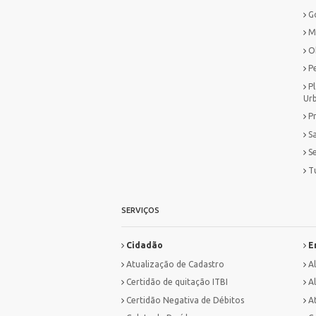
G
M
O
P
P
Ur
P
S
S
T
SERVIÇOS
Cidadão
E
Atualização de Cadastro
A
Certidão de quitação ITBI
Al
Certidão Negativa de Débitos
A