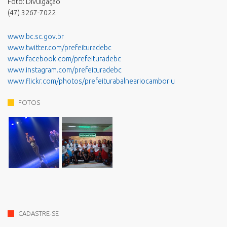
Foto: Divulgação
(47) 3267-7022
www.bc.sc.gov.br
www.twitter.com/prefeituradebc
www.facebook.com/prefeituradebc
www.instagram.com/prefeituradebc
www.flickr.com/photos/prefeiturabalneariocamboriu
FOTOS
CADASTRE-SE