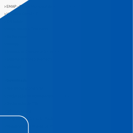
EMAP - Escola Municipal de Administração Pública
Helpdesk Divisão TI
IDS Saúde
Novo Sistema Tributário
RH Parcerias
RHWeb
Sistema de Comunicação Interna / Externa
Sistema de Ponto Biométrico
Webmail
Downloads
Ato Declaratório VISA
Declaração de Acessibilidade para Alvará
Declaração de ITBI
Dúvidas Alvará
Programa de Cotação Pública
Requerimento Análise de Projetos