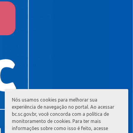
Requerimento Habite-se Sanitário
TeamViewer
Viabilidade de Zoneamento
EDITAIS E LICITAÇÕES
Editais
Licitações
Programa de Cotação Pública
CONCURSOS & SELETIVOS
Ver concursos
Nós usamos cookies para melhorar sua
MAIS
INFORMAÇ?
experiência de navegação no portal. Ao acessar
ES
bc.sc.gov.br, você concorda com a política de
monitoramento de cookies. Para ter mais
informações sobre como isso é feito, acesse