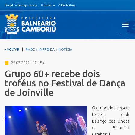
Portal da Transparência
Ouvidoria
A Prefeitura
Visual
nave
|
VOLTAR
PMBC
IMPRENSA
NOTÍCIA
25.07.2022 - 17:15h
Grupo 60+ recebe dois
troféus no Festival de Dança
de Joinville
O grupo de dança da
terceira idade
Balanço das Ondas,
de Balneário
Camboriú,